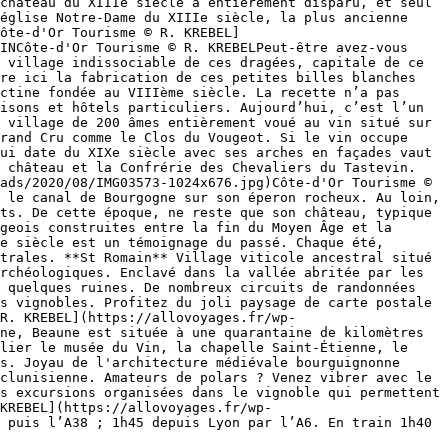
château du XIIIe siècle a entièrement disparu, et seul 
église Notre-Dame du XIIIe siècle, la plus ancienne 
ôte-d'Or Tourisme © R. KREBEL]
INCôte-d'Or Tourisme © R. KREBELPeut-être avez-vous 
 village indissociable de ces dragées, capitale de ce 
re ici la fabrication de ces petites billes blanches 
ctine fondée au VIIIème siècle. La recette n’a pas 
isons et hôtels particuliers. Aujourd’hui, c’est l’un 
 village de 200 âmes entièrement voué au vin situé sur 
rand Cru comme le Clos du Vougeot. Si le vin occupe 
ui date du XIXe siècle avec ses arches en façades vaut 
 château et la Confrérie des Chevaliers du Tastevin. 
ads/2020/08/IMG03573-1024x676.jpg)Côte-d'Or Tourisme © 
 le canal de Bourgogne sur son éperon rocheux. Au loin, 
ts. De cette époque, ne reste que son château, typique 
geois construites entre la fin du Moyen Âge et la 
e siècle est un témoignage du passé. Chaque été, 
trales. **St Romain** Village viticole ancestral situé 
rchéologiques. Enclavé dans la vallée abritée par les 
 quelques ruines. De nombreux circuits de randonnées 
s vignobles. Profitez du joli paysage de carte postale 
R. KREBEL](https://allovoyages.fr/wp-
ne, Beaune est située à une quarantaine de kilomètres 
lier le musée du Vin, la chapelle Saint-Étienne, le 
s. Joyau de l'architecture médiévale bourguignonne 
clunisienne. Amateurs de polars ? Venez vibrer avec le 
s excursions organisées dans le vignoble qui permettent 
KREBEL](https://allovoyages.fr/wp-
 puis l’A38 ; 1h45 depuis Lyon par l’A6. En train 1h40 