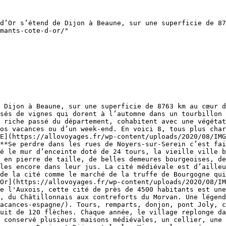
d’Or s’étend de Dijon à Beaune, sur une superficie de 87
mants-cote-d-or/"

 Dijon à Beaune, sur une superficie de 8763 km au cœur d
sés de vignes qui dorent à l’automne dans un tourbillon 
 riche passé du département, cohabitent avec une végétat
os vacances ou d’un week-end. En voici 8, tous plus char
E](https://allovoyages.fr/wp-content/uploads/2020/08/IMG
**Se perdre dans les rues de Noyers-sur-Serein c’est fai
é le mur d’enceinte doté de 24 tours, la vieille ville b
 en pierre de taille, de belles demeures bourgeoises, de
les encore dans leur jus. La cité médiévale est d’ailleu
de la cité comme le marché de la truffe de Bourgogne qui
Or](https://allovoyages.fr/wp-content/uploads/2020/08/IM
e l'Auxois, cette cité de près de 4500 habitants est une
, du Châtillonnais aux contreforts du Morvan. Une légend
acances-espagne/). Tours, remparts, donjon, pont Joly, c
uit de 120 flèches. Chaque année, le village replonge da
 conservé plusieurs maisons médiévales, un cellier, une 