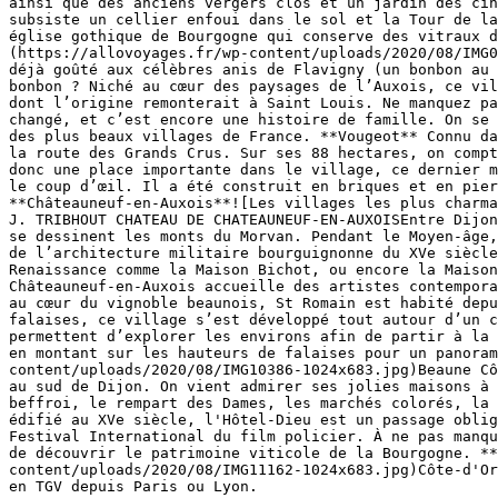
ainsi que des anciens vergers clos et un jardin des cin
subsiste un cellier enfoui dans le sol et la Tour de la
église gothique de Bourgogne qui conserve des vitraux d
(https://allovoyages.fr/wp-content/uploads/2020/08/IMG0
déjà goûté aux célèbres anis de Flavigny (un bonbon au 
bonbon ? Niché au cœur des paysages de l’Auxois, ce vil
dont l’origine remonterait à Saint Louis. Ne manquez pa
changé, et c’est encore une histoire de famille. On se 
des plus beaux villages de France. **Vougeot** Connu da
la route des Grands Crus. Sur ses 88 hectares, on compt
donc une place importante dans le village, ce dernier m
le coup d’œil. Il a été construit en briques et en pier
**Châteauneuf-en-Auxois**![Les villages les plus charma
J. TRIBHOUT CHATEAU DE CHATEAUNEUF-EN-AUXOISEntre Dijon
se dessinent les monts du Morvan. Pendant le Moyen-âge,
de l’architecture militaire bourguignonne du XVe siècle
Renaissance comme la Maison Bichot, ou encore la Maison
Châteauneuf-en-Auxois accueille des artistes contempora
au cœur du vignoble beaunois, St Romain est habité depu
falaises, ce village s’est développé tout autour d’un c
permettent d’explorer les environs afin de partir à la 
en montant sur les hauteurs de falaises pour un panoram
content/uploads/2020/08/IMG10386-1024x683.jpg)Beaune Cô
au sud de Dijon. On vient admirer ses jolies maisons à 
beffroi, le rempart des Dames, les marchés colorés, la 
édifié au XVe siècle, l'Hôtel-Dieu est un passage oblig
Festival International du film policier. À ne pas manqu
de découvrir le patrimoine viticole de la Bourgogne. **
content/uploads/2020/08/IMG11162-1024x683.jpg)Côte-d'Or
en TGV depuis Paris ou Lyon.
