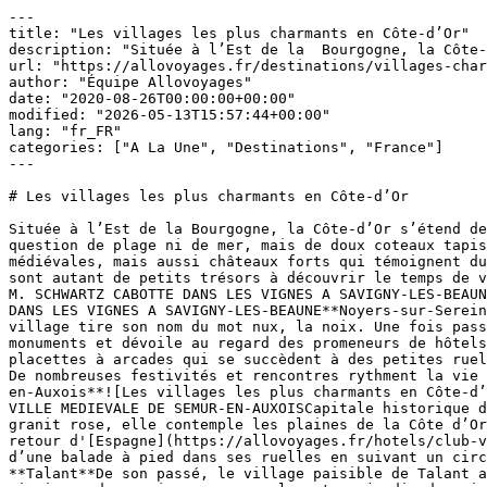
---

title: "Les villages les plus charmants en Côte-d’Or"

description: "Située à l’Est de la  Bourgogne, la Côte-
url: "https://allovoyages.fr/destinations/villages-char
author: "Équipe Allovoyages"

date: "2020-08-26T00:00:00+00:00"

modified: "2026-05-13T15:57:44+00:00"

lang: "fr_FR"

categories: ["A La Une", "Destinations", "France"]

---

# Les villages les plus charmants en Côte-d’Or

Située à l’Est de la Bourgogne, la Côte-d’Or s’étend de
question de plage ni de mer, mais de doux coteaux tapis
médiévales, mais aussi châteaux forts qui témoignent du
sont autant de petits trésors à découvrir le temps de v
M. SCHWARTZ CABOTTE DANS LES VIGNES A SAVIGNY-LES-BEAUN
DANS LES VIGNES A SAVIGNY-LES-BEAUNE**Noyers-sur-Serein
village tire son nom du mot nux, la noix. Une fois pass
monuments et dévoile au regard des promeneurs de hôtels
placettes à arcades qui se succèdent à des petites ruel
De nombreuses festivités et rencontres rythment la vie 
en-Auxois**![Les villages les plus charmants en Côte-d’
VILLE MEDIEVALE DE SEMUR-EN-AUXOISCapitale historique d
granit rose, elle contemple les plaines de la Côte d’Or
retour d'[Espagne](https://allovoyages.fr/hotels/club-v
d’une balade à pied dans ses ruelles en suivant un circ
**Talant**De son passé, le village paisible de Talant a