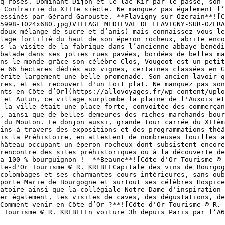
q roses. Dominant Dijon et le lac Kir par le passé, son 
 Confrairie du XIIIe siècle. Ne manquez pas également l’
essinés par Gérard Garouste. **Flavigny-sur-Ozerain**![C
5998-1024x680.jpg)VILLAGE MEDIEVAL DE FLAVIGNY-SUR-OZERA
doux mélange de sucre et d’anis) mais connaissez-vous le
lage fortifié du haut de son éperon rocheux, abrite enco
s la visite de la fabrique dans l’ancienne abbaye bénédi
balade dans ses jolies rues pavées, bordées de belles ma
ns le monde grâce son célèbre Clos, Vougeot est un petit
e 66 hectares dédiés aux vignes, certaines classées en G
érite largement une belle promenade. Son ancien lavoir q
res, et est recouvert d'un toit plat. Ne manquez pas son
nts en Côte-d’Or](https://allovoyages.fr/wp-content/uplo
 et Autun, ce village surplombe la plaine de l'Auxois et
 la ville était une place forte, convoitée des commerçan
, ainsi que de belles demeures des riches marchands bour
 du Mouton. Le donjon aussi, grande tour carrée du XIIèm
ins à travers des expositions et des programmations théâ
is la Préhistoire, en attestent de nombreuses fouilles a
hâteau occupant un éperon rocheux dont subsistent encore
rencontre des sites préhistoriques ou à la découverte de
a 100 % bourguignon !  **Beaune**![Côte-d'Or Tourisme © 
te-d'Or Tourisme © R. KREBELCapitale des vins de Bourgog
colombages et ses charmantes cours intérieures, sans oub
porte Marie de Bourgogne et surtout ses célèbres Hospice
atoire ainsi que la collégiale Notre-Dame d'inspiration 
er également, les visites de caves, des dégustations, de
Comment venir en Côte-d’Or ?**![Côte-d'Or Tourisme © R. 
 Tourisme © R. KREBELEn voiture 3h depuis Paris par l’A6