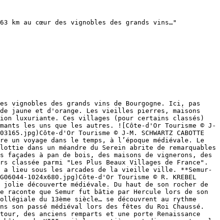
63 km au cœur des vignobles des grands vins…"

es vignobles des grands vins de Bourgogne. Ici, pas 
de jaune et d'orange. Les vieilles pierres, maisons 
ion luxuriante. Ces villages (pour certains classés) 
mants les uns que les autres. ![Côte-d'Or Tourisme © J-
03165.jpg)Côte-d'Or Tourisme © J-M. SCHWARTZ CABOTTE 
re un voyage dans le temps, à l’époque médiévale. Le 
lottie dans un méandre du Serein abrite de remarquables 
s façades à pan de bois, des maisons de vignerons, des 
rs classée parmi "Les Plus Beaux Villages de France". 
 a lieu sous les arcades de la vieille ville. **Semur-
G06044-1024x680.jpg)Côte-d'Or Tourisme © R. KREBEL 
 jolie découverte médiévale. Du haut de son rocher de 
e raconte que Semur fut bâtie par Hercule lors de son 
ollégiale du 13ème siècle… se découvrent au rythme 
ns son passé médiéval lors des fêtes du Roi Chaussé. 
tour, des anciens remparts et une porte Renaissance 