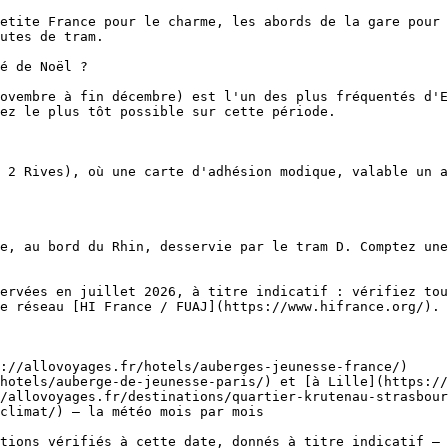
etite France pour le charme, les abords de la gare pour 
utes de tram.

é de Noël ?

ovembre à fin décembre) est l'un des plus fréquentés d'E
ez le plus tôt possible sur cette période.

 2 Rives), où une carte d'adhésion modique, valable un a
e, au bord du Rhin, desservie par le tram D. Comptez une
ervées en juillet 2026, à titre indicatif : vérifiez tou
e réseau [HI France / FUAJ](https://www.hifrance.org/).

://allovoyages.fr/hotels/auberges-jeunesse-france/)

hotels/auberge-de-jeunesse-paris/) et [à Lille](https://
/allovoyages.fr/destinations/quartier-krutenau-strasbour
climat/) — la météo mois par mois

tions vérifiés à cette date, donnés à titre indicatif — 