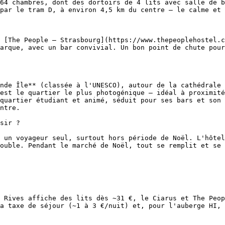
64 chambres, dont des dortoirs de 4 lits avec salle de b
par le tram D, à environ 4,5 km du centre — le calme et 
 [The People – Strasbourg](https://www.thepeoplehostel.c
arque, avec un bar convivial. Un bon point de chute pour
nde Île** (classée à l'UNESCO), autour de la cathédrale 
est le quartier le plus photogénique — idéal à proximité
quartier étudiant et animé, séduit pour ses bars et son 
ntre.

sir ?

 un voyageur seul, surtout hors période de Noël. L'hôtel
ouble. Pendant le marché de Noël, tout se remplit et se 
 Rives affiche des lits dès ~31 €, le Ciarus et The Peop
a taxe de séjour (~1 à 3 €/nuit) et, pour l'auberge HI, 