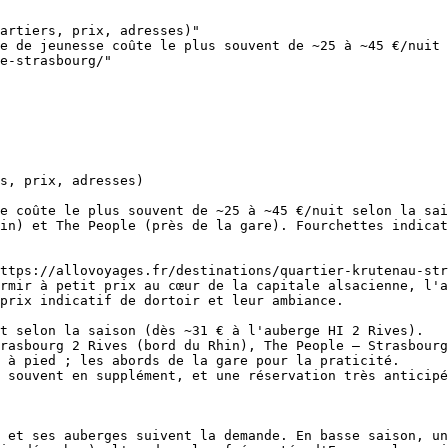
artiers, prix, adresses)"

e de jeunesse coûte le plus souvent de ~25 à ~45 €/nuit 
e-strasbourg/"

s, prix, adresses)

e coûte le plus souvent de ~25 à ~45 €/nuit selon la sai
in) et The People (près de la gare). Fourchettes indicat
ttps://allovoyages.fr/destinations/quartier-krutenau-str
rmir à petit prix au cœur de la capitale alsacienne, l'a
prix indicatif de dortoir et leur ambiance.

t selon la saison (dès ~31 € à l'auberge HI 2 Rives).

rasbourg 2 Rives (bord du Rhin), The People – Strasbourg
 à pied ; les abords de la gare pour la praticité.

 souvent en supplément, et une réservation très anticipé
 et ses auberges suivent la demande. En basse saison, un