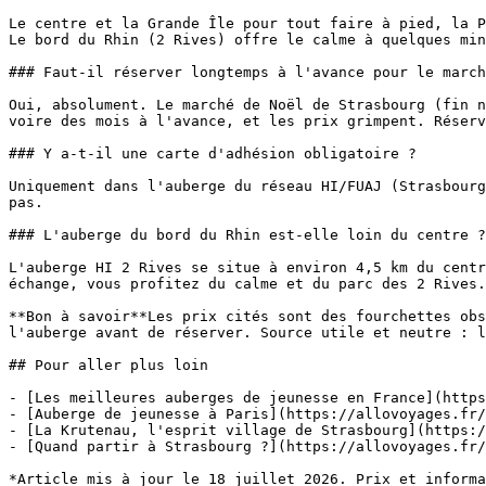
Le centre et la Grande Île pour tout faire à pied, la P
Le bord du Rhin (2 Rives) offre le calme à quelques min
### Faut-il réserver longtemps à l'avance pour le march
Oui, absolument. Le marché de Noël de Strasbourg (fin n
voire des mois à l'avance, et les prix grimpent. Réserv
### Y a-t-il une carte d'adhésion obligatoire ?

Uniquement dans l'auberge du réseau HI/FUAJ (Strasbourg
pas.

### L'auberge du bord du Rhin est-elle loin du centre ?

L'auberge HI 2 Rives se situe à environ 4,5 km du centr
échange, vous profitez du calme et du parc des 2 Rives.

**Bon à savoir**Les prix cités sont des fourchettes obs
l'auberge avant de réserver. Source utile et neutre : l
## Pour aller plus loin

- [Les meilleures auberges de jeunesse en France](https
- [Auberge de jeunesse à Paris](https://allovoyages.fr/
- [La Krutenau, l'esprit village de Strasbourg](https:/
- [Quand partir à Strasbourg ?](https://allovoyages.fr/
*Article mis à jour le 18 juillet 2026. Prix et informa