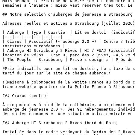
Mais pendant le **marché de Noël** (de fin novembre à f
semaines à l'avance : mieux vaut réserver très tôt. Le 
## Notre sélection d'auberges de jeunesse à Strasbourg

Adresses réelles et actives à Strasbourg (juillet 2026)
| Auberge | Type | Quartier | Lit en dortoir (indicatif
|---|---|---|---|---|---|

| Ciarus | Associatif (« auberge 2.0 ») | Centre / Trib
institutions européennes |

| Auberge HI Strasbourg 2 Rives | HI / FUAJ (associatif
location de vélos | Tram D, parc des 2 Rives, ~4,5 km d
| The People – Strasbourg | Privé « design » | Près de 
*Prix indicatifs pour un lit en dortoir, hors taxe de s
tarif du jour sur le site de chaque auberge.*

![Maisons à colombages de la Petite France au bord du c
france.webp)Le quartier de la Petite France à Strasbour
### Ciarus (centre)

À cinq minutes à pied de la cathédrale, à mi-chemin ent
auberge de jeunesse 2.0 ». Ses 91 hébergements, individ
des salles communes et une situation ultra-centrale en 
### Auberge HI Strasbourg 2 Rives (bord du Rhin)

Installée dans le cadre verdoyant du Jardin des 2 Rives