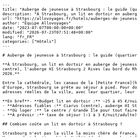
---

title: "Auberge de jeunesse à Strasbourg : le guide (qu
description: "À Strasbourg, un lit en dortoir en auberg
url: "https://allovoyages.fr/hotels/auberges-de-jeuness
author: "Équipe Allovoyages"

date: "2023-07-07T00:00:00+00:00"

modified: "2026-07-23T07:51:48+00:00"

lang: "fr_FR"

categories: ["Hôtels"]

---

# Auberge de jeunesse à Strasbourg : le guide (quartier
**À Strasbourg, un lit en dortoir en auberge de jeuness
centre), l'auberge HI Strasbourg 2 Rives (au bord du Rh
2026.**

Entre la cathédrale, les canaux de la [Petite France](h
d'Europe, Strasbourg se prête au séjour à pied. Pour do
adresses réelles de la ville, avec leur quartier, leur 
**En bref**- **Budget lit en dortoir :** ~25 à 45 €/nui
- **Adresses fiables :** Ciarus (centre), auberge HI St
- **Où loger :** le centre / Grande Île pour tout faire
- **À prévoir :** taxe de séjour (~1 à 3 €/nuit/adulte)
## Combien coûte un lit en dortoir à Strasbourg ?

Strasbourg n'est pas la ville la moins chère de France,