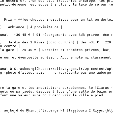
in décembre), l'un des plus fréquentés d'Europe, les pri
petit-déjeuner est souvent inclus ; la taxe de séjour (e
. Prix = **fourchettes indicatives pour un lit en dortoi
) | Ambiance | À proximité de |

unal | ~30–45 € | 91 hébergements avec SdB privée, éco-r
) | Jardin des 2 Rives (bord du Rhin) | dès ~31 € | 229 
u centre |

la gare | ~25–40 € | Dortoirs et chambres privées, bar, 
éjour et éventuelle adhésion. Aucune note ni classement 
anal à Strasbourg](https://allovoyages.fr/wp-content/upl
g (photo d'illustration — ne représente pas une auberge 
re la gare et les institutions européennes, le [Ciarus](
uels ou partagés, disposent tous d'une salle de bains pr
font une valeur sûre pour découvrir la ville à pied.

, au bord du Rhin, l'[auberge HI Strasbourg 2 Rives](htt