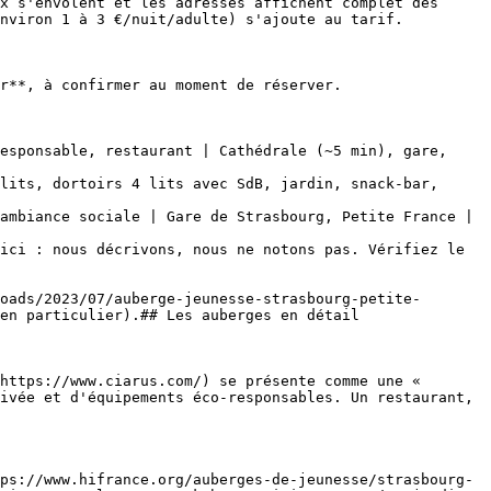
x s'envolent et les adresses affichent complet des 
nviron 1 à 3 €/nuit/adulte) s'ajoute au tarif.

r**, à confirmer au moment de réserver.

esponsable, restaurant | Cathédrale (~5 min), gare, 
lits, dortoirs 4 lits avec SdB, jardin, snack-bar, 
ambiance sociale | Gare de Strasbourg, Petite France |

ici : nous décrivons, nous ne notons pas. Vérifiez le 
oads/2023/07/auberge-jeunesse-strasbourg-petite-
en particulier).## Les auberges en détail

https://www.ciarus.com/) se présente comme une « 
ivée et d'équipements éco-responsables. Un restaurant, 
ps://www.hifrance.org/auberges-de-jeunesse/strasbourg-