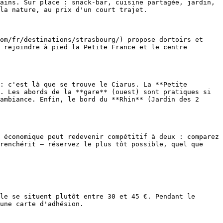
ains. Sur place : snack-bar, cuisine partagée, jardin, 
la nature, au prix d'un court trajet.

om/fr/destinations/strasbourg/) propose dortoirs et 
 rejoindre à pied la Petite France et le centre 
: c'est là que se trouve le Ciarus. La **Petite 
. Les abords de la **gare** (ouest) sont pratiques si 
ambiance. Enfin, le bord du **Rhin** (Jardin des 2 
 économique peut redevenir compétitif à deux : comparez 
renchérit — réservez le plus tôt possible, quel que 
le se situent plutôt entre 30 et 45 €. Pendant le 
une carte d'adhésion.
