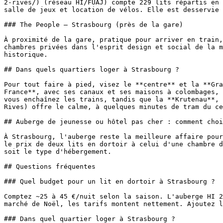
2-rives/) (réseau HI/FUAJ) compte 229 lits répartis en 
salle de jeux et location de vélos. Elle est desservie 
### The People – Strasbourg (près de la gare)

À proximité de la gare, pratique pour arriver en train,
chambres privées dans l'esprit design et social de la m
historique.

## Dans quels quartiers loger à Strasbourg ?

Pour tout faire à pied, visez le **centre** et la **Gra
France**, avec ses canaux et ses maisons à colombages, 
vous enchaînez les trains, tandis que la **Krutenau**, 
Rives) offre le calme, à quelques minutes de tram du ce
## Auberge de jeunesse ou hôtel pas cher : comment choi
À Strasbourg, l'auberge reste la meilleure affaire pour
le prix de deux lits en dortoir à celui d'une chambre d
soit le type d'hébergement.

## Questions fréquentes

### Quel budget pour un lit en dortoir à Strasbourg ?

Comptez ~25 à 45 €/nuit selon la saison. L'auberge HI 2
marché de Noël, les tarifs montent nettement. Ajoutez l
### Dans quel quartier loger à Strasbourg ?
