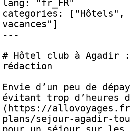
lang: "fr_FR"

categories: ["Hôtels", 
vacances"]

---

# Hôtel club à Agadir :
rédaction

Envie d’un peu de dépay
évitant trop d’heures d
(https://allovoyages.fr
plans/sejour-agadir-tou
pour un séjour sur les 