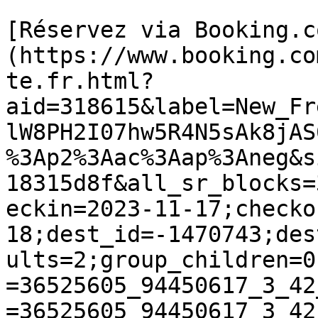
[Réservez via Booking.c
(https://www.booking.co
te.fr.html?
aid=318615&label=New_Fr
lW8PH2I07hw5R4N5sAk8jAS
%3Ap2%3Aac%3Aap%3Aneg&s
18315d8f&all_sr_blocks=
eckin=2023-11-17;checko
18;dest_id=-1470743;des
ults=2;group_children=0
=36525605_94450617_3_42
=36525605_94450617_3_42