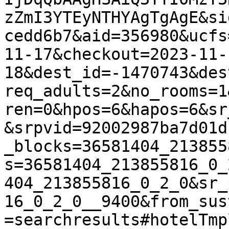
zZmI3YTEyNTHYAgTgAgE&si
cedd6b7&aid=356980&ucfs
11-17&checkout=2023-11-
18&dest_id=-1470743&des
req_adults=2&no_rooms=1
ren=0&hpos=6&hapos=6&sr
&srpvid=92002987ba7d01d
_blocks=36581404_213855
s=36581404_213855816_0_
404_213855816_0_2_0&sr_
16_0_2_0__9400&from_sus
=searchresults#hotelTmpl