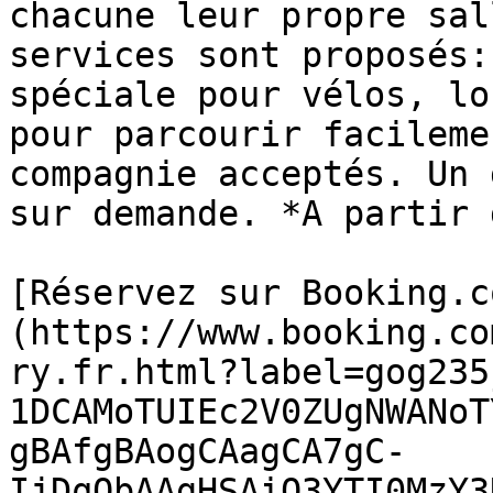
chacune leur propre sal
services sont proposés:
spéciale pour vélos, lo
pour parcourir facileme
compagnie acceptés. Un 
sur demande. *A partir 
[Réservez sur Booking.c
(https://www.booking.co
ry.fr.html?label=gog235
1DCAMoTUIEc2V0ZUgNWANoT
gBAfgBAogCAagCA7gC-
IjDqQbAAgHSAiQ3YTI0MzY3