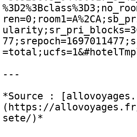
%3D2%3Bclass%3D3;no_roo
ren=0;room1=A%2CA;sb_pr
ularity;sr_pri_blocks=3
77;srepoch=1697011477;s
=total;ucfs=1&#hotelTmpl
---

*Source : [allovoyages.
(https://allovoyages.fr