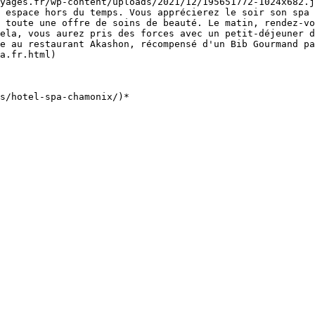
yages.fr/wp-content/uploads/2021/12/195651772-1024x682.j
 espace hors du temps. Vous apprécierez le soir son spa 
 toute une offre de soins de beauté. Le matin, rendez-vo
ela, vous aurez pris des forces avec un petit-déjeuner d
e au restaurant Akashon, récompensé d'un Bib Gourmand pa
a.fr.html)
