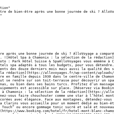
tion"

tre de bien-être après une bonne journée de ski ? AlloVo
"

re après une bonne journée de ski ? AlloVoyage a comparé
. ![Hôtel Spa à Chamonix : la sélection de la rédaction]
oto : Park Hôtel Suisse & SpaAlloVoyages vous emmène à C
tels spa adaptés à tous les budgets, pour vous détendre.
ents des douze derniers mois mais aussi la qualité des s
la rédaction](https://allovoyages.fr/wp-content/uploads/
re en famille depuis 1930 dans le centre-ville de Chamon
ut se rendre sur son toit-terrasse pour découvrir un spa
nas, ou bien dans ses bains turcs. Profitez d’un massage
uipements est accessible sur place. [Réservez via Bookin
 à Chamonix : la sélection de la rédaction](https://allo
nez-vous faire chouchouter comme une star à l’hôtel mont
corées avec élégance. Face aux montagnes, détendez-vous 
a Clarins vous accueille pour un moment dédié au bien-êt
 Touch” ou encore gommage tonic sucré et salé et nouveau
(https://www.booking.com/hotel/fr/hotel-mont-blanc-chamo