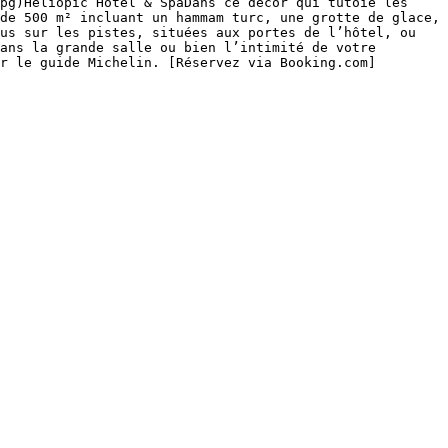
pg)Heliopic Hôtel & SpaDans ce décor qui tutoie les 
de 500 m² incluant un hammam turc, une grotte de glace, 
us sur les pistes, situées aux portes de l’hôtel, ou 
ans la grande salle ou bien l’intimité de votre 
r le guide Michelin. [Réservez via Booking.com]