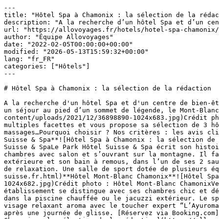
---

title: "Hôtel Spa à Chamonix : la sélection de la rédac
description: "A la recherche d’un hôtel Spa et d’un cen
url: "https://allovoyages.fr/hotels/hotel-spa-chamonix/
author: "Équipe Allovoyages"

date: "2022-02-05T00:00:00+00:00"

modified: "2026-05-13T15:59:32+00:00"

lang: "fr_FR"

categories: ["Hôtels"]

---

# Hôtel Spa à Chamonix : la sélection de la rédaction

A la recherche d'un hôtel Spa et d'un centre de bien-êt
un séjour au pied d’un sommet de légende, le Mont-Blanc
content/uploads/2021/12/36898890-1024x683.jpg)Crédit ph
multiples facettes et vous propose sa sélection de 3 hô
massages…Pourquoi choisir ? Nos critères : les avis cli
Suisse & Spa**![Hôtel Spa à Chamonix : la sélection de 
Suisse & SpaLe Park Hôtel Suisse & Spa écrit son histoi
chambres avec salon et s’ouvrant sur la montagne. Il fa
extérieure et son bain à remous, dans l’un de ses 2 sau
de relaxation. Une salle de sport dotée de plusieurs éq
suisse.fr.html)**Hôtel Mont-Blanc Chamonix**![Hôtel Spa
1024x682.jpg)Crédit photo : Hôtel Mont-Blanc ChamonixVe
établissement se distingue avec ses chambres chic et dé
dans la piscine chauffée ou le jacuzzi extérieur. Le sp
visage relaxant aroma avec le toucher expert “L’Ayuroma
après une journée de glisse. [Réservez via Booking.com]