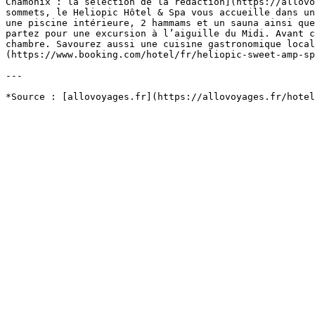
Chamonix : la sélection de la rédaction](https://allovo
sommets, le Heliopic Hôtel & Spa vous accueille dans un
une piscine intérieure, 2 hammams et un sauna ainsi que
partez pour une excursion à l’aiguille du Midi. Avant c
chambre. Savourez aussi une cuisine gastronomique local
(https://www.booking.com/hotel/fr/heliopic-sweet-amp-sp
---
