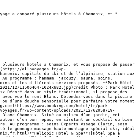
yage a comparé plusieurs hôtels à Chamonix, et…"

 plusieurs hôtels à Chamonix, et vous propose de passer 
(https://allovoyages.fr/wp-
hamonix, capitale du ski et de l’alpinisme, station aux 
 Au programme : hammam, jaccuzy, sauna, soins, 
oins et les différents services proposés. **Park Hôtel 
2021/12/11506464-1024x682.jpg)Crédit Photo : Park Hôtel 
ix Décoré dans un style traditionnel, il propose des 
 avec vue le mont Blanc. Détendez-vous dans la piscine 
 ou d’une douche sensorielle pour parfaire votre moment 
g.com](https://www.booking.com/hotel/fr/park-
voyages.fr/wp-content/uploads/2021/12/62958719-
 Blanc Chamonix. Situé au milieu d’un jardin, cet 
autour d’un bon repas, en sirotant un cocktail ou bien 
re. Au programme : soins Experts Visage Clarin, soin 
té le gommage massage haute montagne spécial ski, idéal 
nix.fr.html)**Heliopic Hôtel & Spa**![Hôtel Spa à 