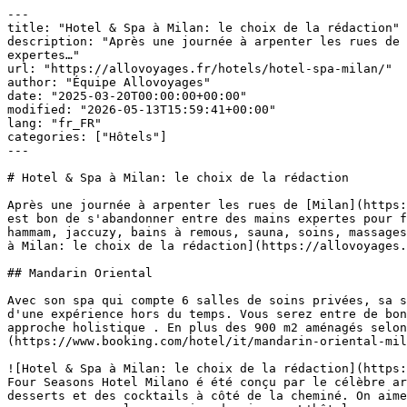
---

title: "Hotel & Spa à Milan: le choix de la rédaction"

description: "Après une journée à arpenter les rues de 
expertes…"

url: "https://allovoyages.fr/hotels/hotel-spa-milan/"

author: "Équipe Allovoyages"

date: "2025-03-20T00:00:00+00:00"

modified: "2026-05-13T15:59:41+00:00"

lang: "fr_FR"

categories: ["Hôtels"]

---

# Hotel & Spa à Milan: le choix de la rédaction

Après une journée à arpenter les rues de [Milan](https:
est bon de s'abandonner entre des mains expertes pour f
hammam, jaccuzy, bains à remous, sauna, soins, massages
à Milan: le choix de la rédaction](https://allovoyages.
## Mandarin Oriental

Avec son spa qui compte 6 salles de soins privées, sa s
d'une expérience hors du temps. Vous serez entre de bon
approche holistique . En plus des 900 m2 aménagés selon
(https://www.booking.com/hotel/it/mandarin-oriental-mil
![Hotel & Spa à Milan: le choix de la rédaction](https:
Four Seasons Hotel Milano é été conçu par le célèbre ar
desserts et des cocktails à côté de la cheminé. On aime