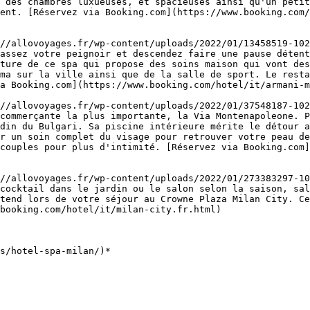
 des chambres luxueuses, et spacieuses ainsi qu'un petit
ent. [Réservez via Booking.com](https://www.booking.com/
//allovoyages.fr/wp-content/uploads/2022/01/13458519-102
assez votre peignoir et descendez faire une pause détent
ture de ce spa qui propose des soins maison qui vont des
ma sur la ville ainsi que de la salle de sport. Le resta
a Booking.com](https://www.booking.com/hotel/it/armani-m
//allovoyages.fr/wp-content/uploads/2022/01/37548187-102
commerçante la plus importante, la Via Montenapoleone. P
din du Bulgari. Sa piscine intérieure mérite le détour a
r un soin complet du visage pour retrouver votre peau de
couples pour plus d'intimité. [Réservez via Booking.com]
//allovoyages.fr/wp-content/uploads/2022/01/273383297-10
cocktail dans le jardin ou le salon selon la saison, sal
tend lors de votre séjour au Crowne Plaza Milan City. Ce
booking.com/hotel/it/milan-city.fr.html)
