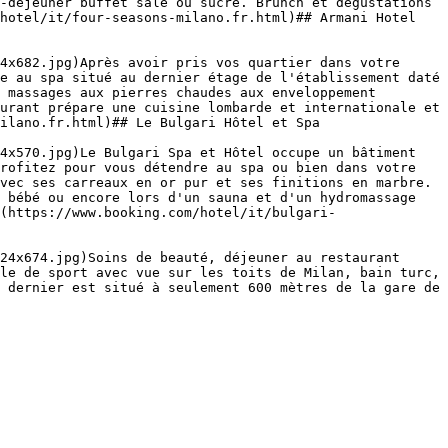
-déjeuner buffet salé ou sucré. Brunch et dégustations 
hotel/it/four-seasons-milano.fr.html)## Armani Hotel 
4x682.jpg)Après avoir pris vos quartier dans votre 
e au spa situé au dernier étage de l'établissement daté 
 massages aux pierres chaudes aux enveloppement 
urant prépare une cuisine lombarde et internationale et 
ilano.fr.html)## Le Bulgari Hôtel et Spa

4x570.jpg)Le Bulgari Spa et Hôtel occupe un bâtiment 
rofitez pour vous détendre au spa ou bien dans votre 
vec ses carreaux en or pur et ses finitions en marbre. 
 bébé ou encore lors d'un sauna et d'un hydromassage 
(https://www.booking.com/hotel/it/bulgari-
24x674.jpg)Soins de beauté, déjeuner au restaurant 
le de sport avec vue sur les toits de Milan, bain turc, 
 dernier est situé à seulement 600 mètres de la gare de 