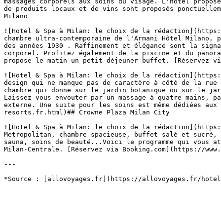
massages corporels aux soins du visage. L'hôtel propose
de produits locaux et de vins sont proposés ponctuellem
Milano

![Hotel & Spa à Milan: le choix de la rédaction](https:
chambre ultra-contemporaine de l'Armani Hôtel Milano, p
des années 1930 . Raffinement et élégance sont la signa
corporel. Profitez également de la piscine et du panora
propose le matin un petit-déjeuner buffet. [Réservez vi
![Hotel & Spa à Milan: le choix de la rédaction](https:
design qui ne manque pas de caractère à côté de la rue 
chambre qui donne sur le jardin botanique ou sur le jar
Laissez-vous envouter par un massage à quatre mains, pa
externe. Une suite pour les soins est même dédiées aux 
resorts.fr.html)## Crowne Plaza Milan City

![Hotel & Spa à Milan: le choix de la rédaction](https:
Metropolitan, chambre spacieuse, buffet salé et sucré, 
sauna, soins de beauté...Voici le programme qui vous at
Milan-Centrale. [Réservez via Booking.com](https://www.
---
