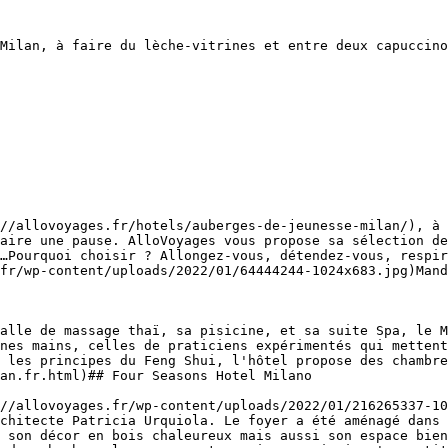
Milan, à faire du lèche-vitrines et entre deux capuccino
//allovoyages.fr/hotels/auberges-de-jeunesse-milan/), à 
aire une pause. AlloVoyages vous propose sa sélection de
…Pourquoi choisir ? Allongez-vous, détendez-vous, respir
fr/wp-content/uploads/2022/01/64444244-1024x683.jpg)Mand
alle de massage thaï, sa pisicine, et sa suite Spa, le M
nes mains, celles de praticiens expérimentés qui mettent
 les principes du Feng Shui, l'hôtel propose des chambre
an.fr.html)## Four Seasons Hotel Milano

//allovoyages.fr/wp-content/uploads/2022/01/216265337-10
chitecte Patricia Urquiola. Le foyer a été aménagé dans 
 son décor en bois chaleureux mais aussi son espace bien