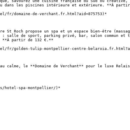
que, savourez une cuisine française du Sud ou créative, 
u dans les piscines intérieure et extérieure. **À partir
el/fr/domaine-de-verchant.fr.html?aid=875753)*

re St Roch propose un spa et un espace bien-être (massag
 : salle de sport, parking privé, bar, salon commun et t
 **À partir de 132 €.**

el/fr/golden-tulip-montpellier-centre-belaroia.fr.html?a
au calme, le **Domaine de Verchant** pour le luxe Relais