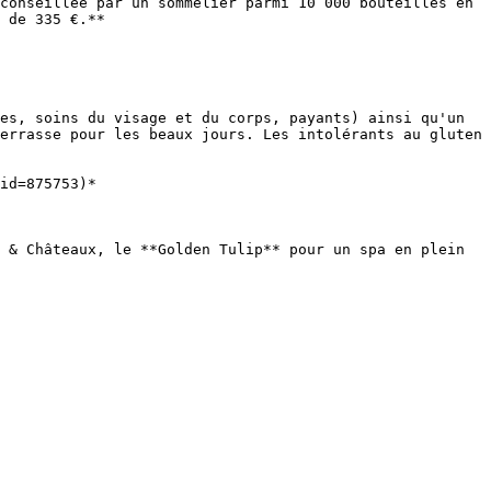
conseillée par un sommelier parmi 10 000 bouteilles en 
 de 335 €.**

es, soins du visage et du corps, payants) ainsi qu'un 
errasse pour les beaux jours. Les intolérants au gluten 
id=875753)*

 & Châteaux, le **Golden Tulip** pour un spa en plein 