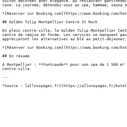
suites décorées avec élégance. Au restaurant gastronomi
cave. La journée, détendez-vous au spa, hammam, sauna o
*[Réserver sur Booking.com](https://www.booking.com/hot
## Golden Tulip Montpellier Centre St Roch

En plein centre-ville, le Golden Tulip Montpellier Cent
centre de remise en forme. Les services ne manquent pas
apprécieront les alternatives au blé au petit-déjeuner.
*[Réserver sur Booking.com](https://www.booking.com/hot
## En résumé

À Montpellier : **Fontcaude** pour son spa de 1 500 m² 
centre-ville.

---
