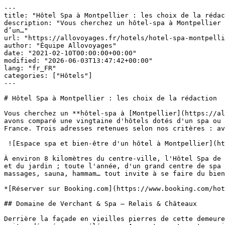
---

title: "Hôtel Spa à Montpellier : les choix de la rédac
description: "Vous cherchez un hôtel-spa à Montpellier 
d’un…"

url: "https://allovoyages.fr/hotels/hotel-spa-montpelli
author: "Équipe Allovoyages"

date: "2021-02-10T00:00:00+00:00"

modified: "2026-06-03T13:47:42+00:00"

lang: "fr_FR"

categories: ["Hôtels"]

---

# Hôtel Spa à Montpellier : les choix de la rédaction

Vous cherchez un **hôtel-spa à [Montpellier](https://al
avons comparé une vingtaine d'hôtels dotés d'un spa ou 
France. Trois adresses retenues selon nos critères : av
 ![Espace spa et bien-être d'un hôtel à Montpellier](https://allovoyages.fr/wp-content/uploads/2021/02/Capture.jpg)## Hôtel Spa de Fontcaude

À environ 8 kilomètres du centre-ville, l'Hôtel Spa de 
et du jardin ; toute l'année, d'un grand centre de spa 
massages, sauna, hammam… tout invite à se faire du bien
*[Réserver sur Booking.com](https://www.booking.com/hot
## Domaine de Verchant & Spa — Relais & Châteaux

Derrière la façade en vieilles pierres de cette demeure