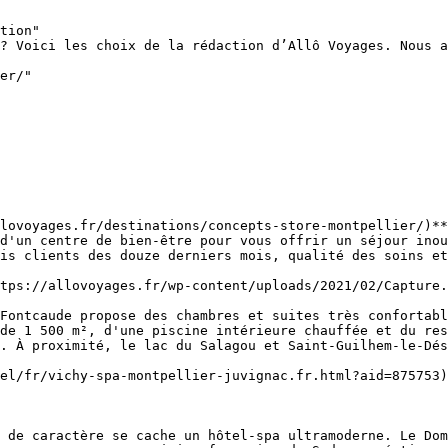
tion"

? Voici les choix de la rédaction d’Allô Voyages. Nous a
er/"

lovoyages.fr/destinations/concepts-store-montpellier/)**
d'un centre de bien-être pour vous offrir un séjour inou
is clients des douze derniers mois, qualité des soins et
Fontcaude propose des chambres et suites très confortabl
de 1 500 m², d'une piscine intérieure chauffée et du res
. À proximité, le lac du Salagou et Saint-Guilhem-le-Dés
el/fr/vichy-spa-montpellier-juvignac.fr.html?aid=875753)
 de caractère se cache un hôtel-spa ultramoderne. Le Dom