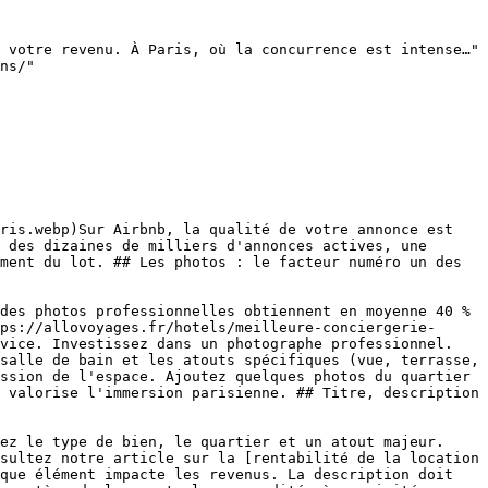
 votre revenu. À Paris, où la concurrence est intense…"

ns/"

ris.webp)Sur Airbnb, la qualité de votre annonce est 
 des dizaines de milliers d'annonces actives, une 
ment du lot. ## Les photos : le facteur numéro un des 
des photos professionnelles obtiennent en moyenne 40 % 
ps://allovoyages.fr/hotels/meilleure-conciergerie-
vice. Investissez dans un photographe professionnel. 
salle de bain et les atouts spécifiques (vue, terrasse, 
ssion de l'espace. Ajoutez quelques photos du quartier 
 valorise l'immersion parisienne. ## Titre, description 
ez le type de bien, le quartier et un atout majeur. 
sultez notre article sur la [rentabilité de la location 
que élément impacte les revenus. La description doit 