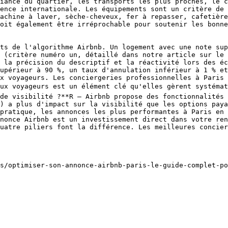
iance du quartier, les transports les plus proches, le c
ence internationale. Les équipements sont un critère de 
achine à laver, sèche-cheveux, fer à repasser, cafetière
oit également être irréprochable pour soutenir les bonne
ts de l'algorithme Airbnb. Un logement avec une note sup
 (critère numéro un, détaillé dans notre article sur le 
 la précision du descriptif et la réactivité lors des éc
upérieur à 90 %, un taux d'annulation inférieur à 1 % et
x voyageurs. Les conciergeries professionnelles à Paris 
ux voyageurs est un élément clé qu'elles gèrent systémat
de visibilité ?**R — Airbnb propose des fonctionnalités 
) a plus d'impact sur la visibilité que les options paya
pratique, les annonces les plus performantes à Paris en 
nonce Airbnb est un investissement direct dans votre ren
uatre piliers font la différence. Les meilleures concier