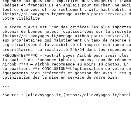
répondre aux questions implicites des voyageurs : l'amb
Rédigez en français ET en anglais pour toucher une audi
tout ce que vous offrez réellement : wifi haut débit, m
(https://allovoyages.fr/menage-airbnb-paris-service/) d
votre visibilité

Le score d'avis est l'un des critères les plus importan
obtenir de bonnes notes, focalisez-vous sur la propreté
(https://allovoyages.fr/menage-airbnb-paris-service/)),
aux propriétaires qui maintiennent un taux de réponse s
significativement la visibilité et inspire confiance au
propriétaires. La réactivité 24h/24 dans les réponses a
FRÉQUENTES****Q — Faut-il payer Airbnb pour avoir plus 
la qualité de l'annonce (photos, notes, taux de réponse
Airbnb ?**R — Airbnb recommande au moins 10 photos. En 
du quartier. **✦ CONCLUSION**L'optimisation de votre an
équipements bien référencés et gestion des avis : ces q
optimisation dès la mise en service de votre bien.

---
