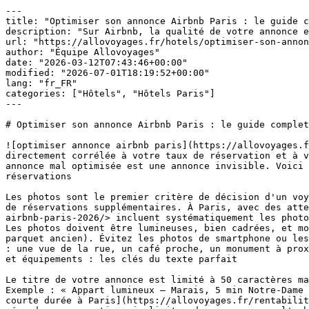
---

title: "Optimiser son annonce Airbnb Paris : le guide c
description: "Sur Airbnb, la qualité de votre annonce e
url: "https://allovoyages.fr/hotels/optimiser-son-annon
author: "Équipe Allovoyages"

date: "2026-03-12T07:43:46+00:00"

modified: "2026-07-01T18:19:52+00:00"

lang: "fr_FR"

categories: ["Hôtels", "Hôtels Paris"]

---

# Optimiser son annonce Airbnb Paris : le guide complet
![optimiser annonce airbnb paris](https://allovoyages.f
directement corrélée à votre taux de réservation et à v
annonce mal optimisée est une annonce invisible. Voici 
réservations

Les photos sont le premier critère de décision d'un voy
de réservations supplémentaires. À Paris, avec des atte
airbnb-paris-2026/> incluent systématiquement les photo
Les photos doivent être lumineuses, bien cadrées, et mo
parquet ancien). Évitez les photos de smartphone ou les
: une vue de la rue, un café proche, un monument à prox
et équipements : les clés du texte parfait

Le titre de votre annonce est limité à 50 caractères ma
Exemple : « Appart lumineux — Marais, 5 min Notre-Dame 
courte durée à Paris](https://allovoyages.fr/rentabilit