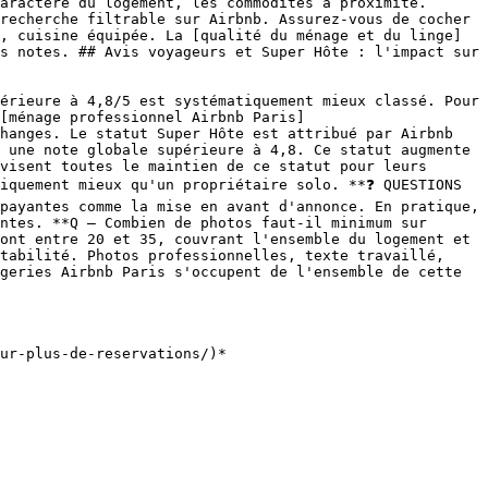
aractère du logement, les commodités à proximité. 
recherche filtrable sur Airbnb. Assurez-vous de cocher 
, cuisine équipée. La [qualité du ménage et du linge]
s notes. ## Avis voyageurs et Super Hôte : l'impact sur 
érieure à 4,8/5 est systématiquement mieux classé. Pour 
[ménage professionnel Airbnb Paris]
hanges. Le statut Super Hôte est attribué par Airbnb 
 une note globale supérieure à 4,8. Ce statut augmente 
visent toutes le maintien de ce statut pour leurs 
iquement mieux qu'un propriétaire solo. **❓ QUESTIONS 
payantes comme la mise en avant d'annonce. En pratique, 
ntes. **Q — Combien de photos faut-il minimum sur 
ont entre 20 et 35, couvrant l'ensemble du logement et 
tabilité. Photos professionnelles, texte travaillé, 
geries Airbnb Paris s'occupent de l'ensemble de cette 