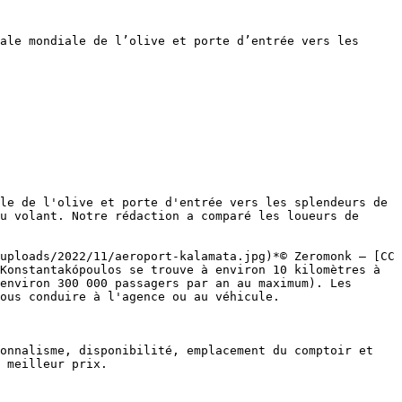
ale mondiale de l’olive et porte d’entrée vers les 
le de l'olive et porte d'entrée vers les splendeurs de 
u volant. Notre rédaction a comparé les loueurs de 
uploads/2022/11/aeroport-kalamata.jpg)*© Zeromonk — [CC 
Konstantakópoulos se trouve à environ 10 kilomètres à 
environ 300 000 passagers par an au maximum). Les 
ous conduire à l'agence ou au véhicule.

onnalisme, disponibilité, emplacement du comptoir et 
 meilleur prix.
