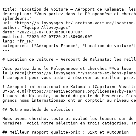
---

title: "Location de voiture – Aéroport de Kalamata: les
description: "Vous partez dans le Péloponnèse et cherch
splendeurs…"

url: "https://allovoyages.fr/location-voiture/location-
author: "Équipe Allovoyages"

date: "2022-12-07T00:00:00+00:00"

modified: "2026-07-07T20:31:30+00:00"

lang: "fr_FR"

categories: ["Aéroports France", "Location de voiture"]

---

# Location de voiture – Aéroport de Kalamata: les meill
Vous partez dans le Péloponnèse et cherchez **où louer 
la [Grèce](https://allovoyages.fr/sejours-et-bons-plans
l'aéroport pour vous aider à réserver au meilleur prix.

![Aéroport international de Kalamata (Capitaine Vassíli
BY-SA 4.0](https://creativecommons.org/licenses/by-sa/4
l'ouest de Kalamata, au bord du golfe de Messénie. C'es
grands noms internationaux ont un comptoir au niveau de
## Notre méthode de sélection

Nous avons cherché, testé et évalué les loueurs sur de 
horaires. Voici notre sélection en trois catégories. Tr
## Meilleur rapport qualité-prix : Sixt et AutoUnion
