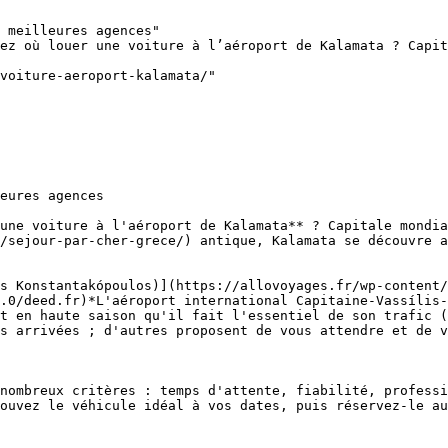
 meilleures agences"

ez où louer une voiture à l’aéroport de Kalamata ? Capit
voiture-aeroport-kalamata/"

eures agences

une voiture à l'aéroport de Kalamata** ? Capitale mondia
/sejour-par-cher-grece/) antique, Kalamata se découvre a
s Konstantakópoulos)](https://allovoyages.fr/wp-content/
.0/deed.fr)*L'aéroport international Capitaine-Vassílis-
t en haute saison qu'il fait l'essentiel de son trafic (
s arrivées ; d'autres proposent de vous attendre et de v
nombreux critères : temps d'attente, fiabilité, professi
ouvez le véhicule idéal à vos dates, puis réservez-le au