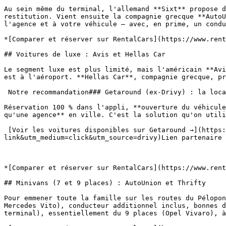
Au sein même du terminal, l'allemand **Sixt** propose d
restitution. Vient ensuite la compagnie grecque **AutoU
l'agence et à votre véhicule — avec, en prime, un condu
*[Comparer et réserver sur RentalCars](https://www.rent
## Voitures de luxe : Avis et Hellas Car

Le segment luxe est plus limité, mais l'américain **Avi
est à l'aéroport. **Hellas Car**, compagnie grecque, pr
 Notre recommandation### Getaround (ex-Drivy) : la location entre particuliers

Réservation 100 % dans l'appli, **ouverture du véhicule
qu'une agence** en ville. C'est la solution qu'on utili
 [Voir les voitures disponibles sur Getaround →](https://fr.getaround.com/r/8033059-2d4?utm_campaign=referral-driver-web&utm_content=copy-
link&utm_medium=click&utm_source=drivy)Lien partenaire 
*[Comparer et réserver sur RentalCars](https://www.rent
## Minivans (7 et 9 places) : AutoUnion et Thrifty

Pour emmener toute la famille sur les routes du Pélopon
Mercedes Vito), conducteur additionnel inclus, bonnes d
terminal), essentiellement du 9 places (Opel Vivaro), à