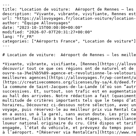
---

title: "Location de voiture:  Aéroport de Rennes – les 
description: "Vivante, vibrante, vivifiante, Rennes est
url: "https://allovoyages.fr/location-voiture/location-
author: "Équipe Allovoyages"

date: "2023-10-15T00:00:00+00:00"

modified: "2026-07-07T20:31:27+00:00"

lang: "fr_FR"

categories: ["Aéroports France", "Location de voiture"]

---

# Location de voiture:  Aéroport de Rennes – les meille
*Vivante, vibrante, vivifiante, [Rennes](https://allovo
découvrir tout ce que ces régions ont de naturel et de 
ouvre-sa-3%e1%b5%89-agence-et-revolutionne-le-velotouri
meilleures agences](https://allovoyages.fr/wp-content/u
(https://creativecommons.org/licenses/by-sa/4.0/deed.fr
la commune de Saint-Jacques-de-la-Lande (d’où son “autr
successives. Et, surtout, son trafic est en augmentatio
au hall des arrivées. Notre rédaction a fait (quasiment
multitude de critères importants tels que le temps d’at
horaires… Découvrez ci-dessous notre sélection, avec un
voyage, puis réservez-le au meilleur prix via Rental Ca
en a aussi un à la gare), sans aucun doute. Les prix ne
constantes, facilité à toutes les étapes, bienveillance
loueur national originaire du cru. Côté dispos et tarif
engagée, l’état du véhicule, et prévoyez du temps pour 
à l’aéroport. *[Réserver via RentalCars](https://www.re