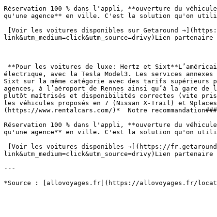
Réservation 100 % dans l'appli, **ouverture du véhicule
qu'une agence** en ville. C'est la solution qu'on utili
 [Voir les voitures disponibles sur Getaround →](https://fr.getaround.com/r/8033059-2d4?utm_campaign=referral-driver-web&utm_content=copy-
link&utm_medium=click&utm_source=drivy)Lien partenaire 
 **Pour les voitures de luxe: Hertz et Sixt**L’américain Hertz se hisse en haut de notre sélection de loueurs de voitures de luxe grâce à sa proposition 100% 
électrique, avec la Tesla Model3. Les services annexes 
Sixt sur la même catégorie avec des tarifs supérieurs p
agences, à l’aéroport de Rennes ainsi qu’à la gare de l
plutôt maîtrisés et disponibilités correctes (vite pris
les véhicules proposés en 7 (Nissan X-Trail) et 9places
(https://www.rentalcars.com/)*  Notre recommandation###
Réservation 100 % dans l'appli, **ouverture du véhicule
qu'une agence** en ville. C'est la solution qu'on utili
 [Voir les voitures disponibles →](https://fr.getaround.com/r/8033059-2d4?utm_campaign=referral-driver-web&utm_content=copy-
link&utm_medium=click&utm_source=drivy)Lien partenaire 
---
