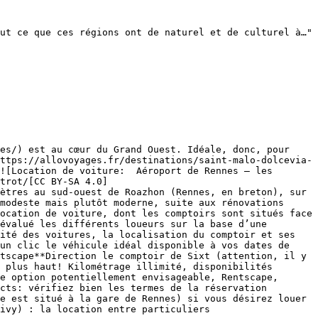
ut ce que ces régions ont de naturel et de culturel à…"

es/) est au cœur du Grand Ouest. Idéale, donc, pour 
ttps://allovoyages.fr/destinations/saint-malo-dolcevia-
![Location de voiture:  Aéroport de Rennes – les 
trot/[CC BY-SA 4.0]
ètres au sud-ouest de Roazhon (Rennes, en breton), sur 
modeste mais plutôt moderne, suite aux rénovations 
ocation de voiture, dont les comptoirs sont situés face 
évalué les différents loueurs sur la base d’une 
ité des voitures, la localisation du comptoir et ses 
un clic le véhicule idéal disponible à vos dates de 
tscape**Direction le comptoir de Sixt (attention, il y 
 plus haut! Kilométrage illimité, disponibilités 
e option potentiellement envisageable, Rentscape, 
cts: vérifiez bien les termes de la réservation 
e est situé à la gare de Rennes) si vous désirez louer 
ivy) : la location entre particuliers
