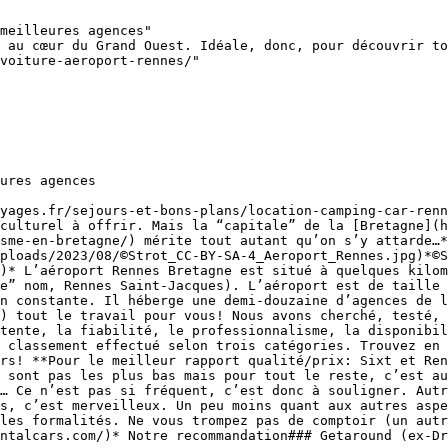
meilleures agences"

 au cœur du Grand Ouest. Idéale, donc, pour découvrir to
voiture-aeroport-rennes/"

ures agences

yages.fr/sejours-et-bons-plans/location-camping-car-renn
culturel à offrir. Mais la “capitale” de la [Bretagne](h
sme-en-bretagne/) mérite tout autant qu’on s’y attarde…*
ploads/2023/08/©Strot_CC-BY-SA-4_Aeroport_Rennes.jpg)*©S
)* L’aéroport Rennes Bretagne est situé à quelques kilom
e” nom, Rennes Saint-Jacques). L’aéroport est de taille 
n constante. Il héberge une demi-douzaine d’agences de l
) tout le travail pour vous! Nous avons cherché, testé, 
tente, la fiabilité, le professionnalisme, la disponibil
 classement effectué selon trois catégories. Trouvez en 
rs! **Pour le meilleur rapport qualité/prix: Sixt et Ren
 sont pas les plus bas mais pour tout le reste, c’est au
… Ce n’est pas si fréquent, c’est donc à souligner. Autr
s, c’est merveilleux. Un peu moins quant aux autres aspe
les formalités. Ne vous trompez pas de comptoir (un autr
ntalcars.com/)* Notre recommandation### Getaround (ex-Dr