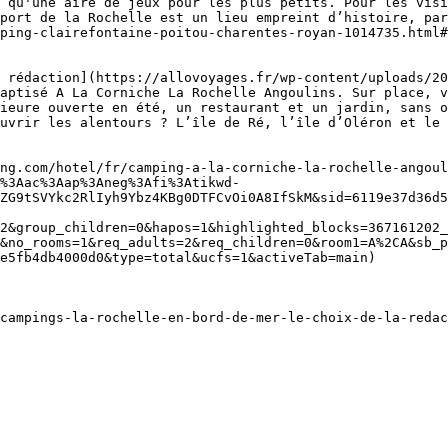
 qu'une aire de jeux pour les plus petits. Pour les visi
port de la Rochelle est un lieu empreint d’histoire, par
ping-clairefontaine-poitou-charentes-royan-1014735.html#
 rédaction](https://allovoyages.fr/wp-content/uploads/20
aptisé A La Corniche La Rochelle Angoulins. Sur place, v
ieure ouverte en été, un restaurant et un jardin, sans o
uvrir les alentours ? L’île de Ré, l’île d’Oléron et le 
ng.com/hotel/fr/camping-a-la-corniche-la-rochelle-angoul
%3Aac%3Aap%3Aneg%3Afi%3Atikwd-
ZG9tSVYkc2RlIyh9Ybz4KBg0DTFCvOi0A8IfSkM&sid=6119e37d36d5
2&group_children=0&hapos=1&highlighted_blocks=367161202_
&no_rooms=1&req_adults=2&req_children=0&room1=A%2CA&sb_p
e5fb4db4000d0&type=total&ucfs=1&activeTab=main)
