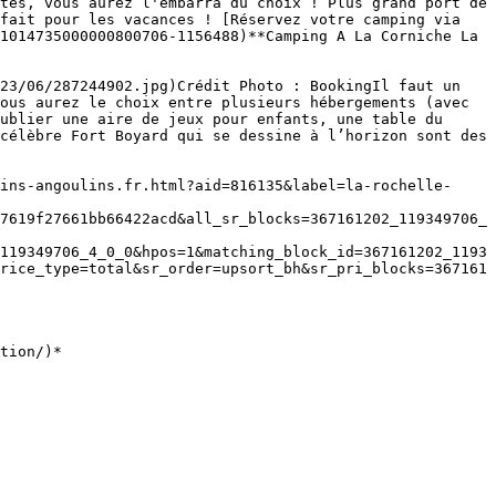
tes, vous aurez l'embarra du choix ! Plus grand port de 
fait pour les vacances ! [Réservez votre camping via 
1014735000000800706-1156488)**Camping A La Corniche La 
23/06/287244902.jpg)Crédit Photo : BookingIl faut un 
ous aurez le choix entre plusieurs hébergements (avec 
ublier une aire de jeux pour enfants, une table du 
célèbre Fort Boyard qui se dessine à l’horizon sont des 
ins-angoulins.fr.html?aid=816135&label=la-rochelle-
7619f27661bb66422acd&all_sr_blocks=367161202_119349706_
119349706_4_0_0&hpos=1&matching_block_id=367161202_1193
rice_type=total&sr_order=upsort_bh&sr_pri_blocks=367161