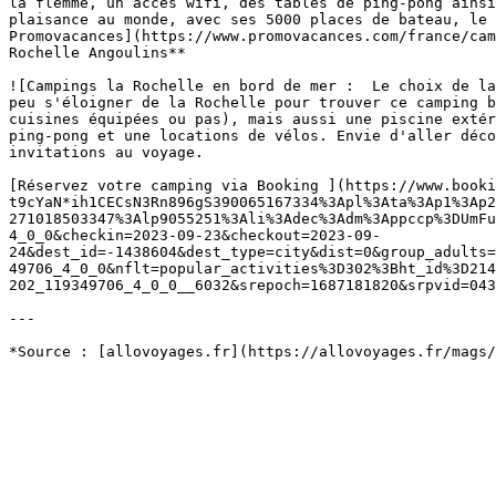
la flemme, un accès wifi, des tables de ping-pong ainsi
plaisance au monde, avec ses 5000 places de bateau, le 
Promovacances](https://www.promovacances.com/france/cam
Rochelle Angoulins**

![Campings la Rochelle en bord de mer :  Le choix de la
peu s'éloigner de la Rochelle pour trouver ce camping b
cuisines équipées ou pas), mais aussi une piscine extér
ping-pong et une locations de vélos. Envie d'aller déco
invitations au voyage. 

[Réservez votre camping via Booking ](https://www.booki
t9cYaN*ih1CECsN3Rn896gS390065167334%3Apl%3Ata%3Ap1%3Ap2
271018503347%3Alp9055251%3Ali%3Adec%3Adm%3Appccp%3DUmFu
4_0_0&checkin=2023-09-23&checkout=2023-09-
24&dest_id=-1438604&dest_type=city&dist=0&group_adults=
49706_4_0_0&nflt=popular_activities%3D302%3Bht_id%3D214
202_119349706_4_0_0__6032&srepoch=1687181820&srpvid=043
---
