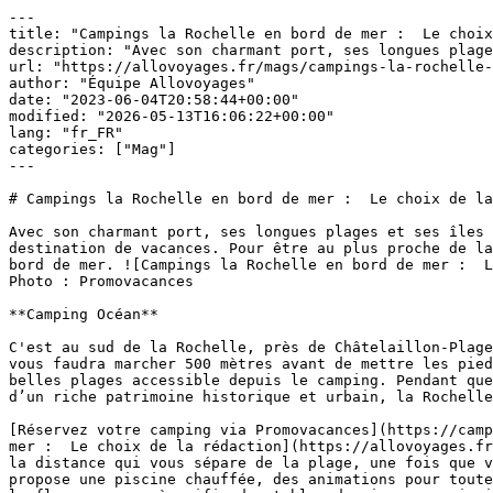
---

title: "Campings la Rochelle en bord de mer :  Le choix
description: "Avec son charmant port, ses longues plage
url: "https://allovoyages.fr/mags/campings-la-rochelle-
author: "Équipe Allovoyages"

date: "2023-06-04T20:58:44+00:00"

modified: "2026-05-13T16:06:22+00:00"

lang: "fr_FR"

categories: ["Mag"]

---

# Campings la Rochelle en bord de mer :  Le choix de la
Avec son charmant port, ses longues plages et ses îles 
destination de vacances. Pour être au plus proche de la
bord de mer. ![Campings la Rochelle en bord de mer :  L
Photo : Promovacances

**Camping Océan**

C'est au sud de la Rochelle, près de Châtelaillon-Plage
vous faudra marcher 500 mètres avant de mettre les pied
belles plages accessible depuis le camping. Pendant que
d’un riche patrimoine historique et urbain, la Rochelle
[Réservez votre camping via Promovacances](https://camp
mer :  Le choix de la rédaction](https://allovoyages.fr
la distance qui vous sépare de la plage, une fois que v
propose une piscine chauffée, des animations pour toute