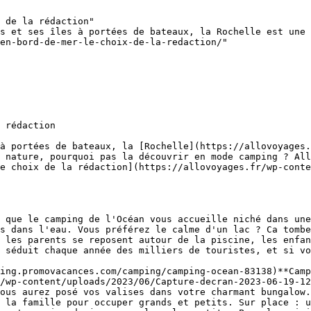
 de la rédaction"

s et ses îles à portées de bateaux, la Rochelle est une 
en-bord-de-mer-le-choix-de-la-redaction/"

 rédaction

à portées de bateaux, la [Rochelle](https://allovoyages.
 nature, pourquoi pas la découvrir en mode camping ? All
e choix de la rédaction](https://allovoyages.fr/wp-conte
 que le camping de l'Océan vous accueille niché dans une
s dans l'eau. Vous préférez le calme d'un lac ? Ca tombe
 les parents se reposent autour de la piscine, les enfan
 séduit chaque année des milliers de touristes, et si vo
ing.promovacances.com/camping/camping-ocean-83138)**Camp
/wp-content/uploads/2023/06/Capture-decran-2023-06-19-12
ous aurez posé vos valises dans votre charmant bungalow.
 la famille pour occuper grands et petits. Sur place : u