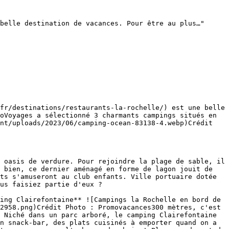
belle destination de vacances. Pour être au plus…"

fr/destinations/restaurants-la-rochelle/) est une belle 
oVoyages a sélectionné 3 charmants campings situés en 
nt/uploads/2023/06/camping-ocean-83138-4.webp)Crédit 
 oasis de verdure. Pour rejoindre la plage de sable, il 
 bien, ce dernier aménagé en forme de lagon jouit de 
ts s'amuseront au club enfants. Ville portuaire dotée 
us faisiez partie d'eux ?

ing Clairefontaine** ![Campings la Rochelle en bord de 
2958.png)Crédit Photo : Promovacances300 mètres, c'est 
 Niché dans un parc arboré, le camping Clairefontaine 
n snack-bar, des plats cuisinés à emporter quand on a 