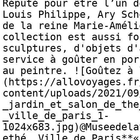
Réputé pour être l’un d
Louis Philippe, Ary Sch
de la reine Marie-Améli
collection est aussi fo
sculptures, d'objets d'
service à goûter en por
au peintre. ![Goûtez à 
(https://allovoyages.fr
content/uploads/2021/09
_jardin_et_salon_de_the
_ville_de_paris_1-
1024x683.jpg)@Museedela
ethé, Ville de Paris**«