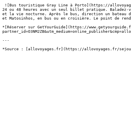
 ![Bus touristique Gray Line à Porto](https://allovoyages.fr/wp-content/uploads/2023/08/145-4-1.jpg) Crédit photo : GetYourGuideExplorez Porto à votre rythme pendant 
24 ou 48 heures avec un seul billet pratique. Baladez-v
et la vie nocturne. Après le bus, direction un bateau d
et Matosinhos, en bus ou en croisière. Le point de rend
*[Réserver sur GetYourGuide](https://www.getyourguide.f
partner_id=O3NM2ZB&utm_medium=online_publisher&cmp=allo
---
