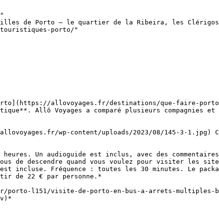
"

illes de Porto — le quartier de la Ribeira, les Clérigos
touristiques-porto/"

rto](https://allovoyages.fr/destinations/que-faire-porto
tique**. Allô Voyages a comparé plusieurs compagnies et 
 heures. Un audioguide est inclus, avec des commentaires
ous de descendre quand vous voulez pour visiter les site
est incluse. Fréquence : toutes les 30 minutes. Le packa
tir de 22 € par personne.*

r/porto-l151/visite-de-porto-en-bus-a-arrets-multiples-b
v)*
