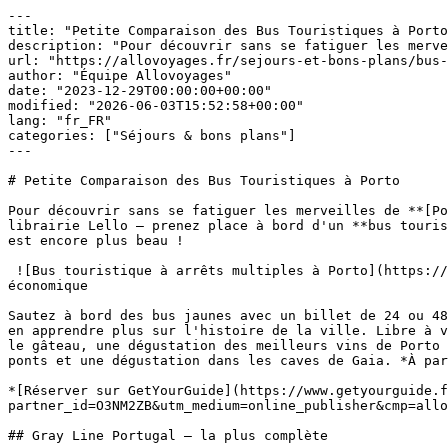
---

title: "Petite Comparaison des Bus Touristiques à Porto
description: "Pour découvrir sans se fatiguer les merve
url: "https://allovoyages.fr/sejours-et-bons-plans/bus-
author: "Équipe Allovoyages"

date: "2023-12-29T00:00:00+00:00"

modified: "2026-06-03T15:52:58+00:00"

lang: "fr_FR"

categories: ["Séjours & bons plans"]

---

# Petite Comparaison des Bus Touristiques à Porto

Pour découvrir sans se fatiguer les merveilles de **[Po
librairie Lello — prenez place à bord d'un **bus touris
est encore plus beau !

 ![Bus touristique à arrêts multiples à Porto](https://allovoyages.fr/wp-content/uploads/2023/08/145-3-1.jpg) Crédit photo : GetYourGuide## Yellow Bus — la plus 
économique

Sautez à bord des bus jaunes avec un billet de 24 ou 48
en apprendre plus sur l'histoire de la ville. Libre à v
le gâteau, une dégustation des meilleurs vins de Porto 
ponts et une dégustation dans les caves de Gaia. *À par
*[Réserver sur GetYourGuide](https://www.getyourguide.f
partner_id=O3NM2ZB&utm_medium=online_publisher&cmp=allo
## Gray Line Portugal — la plus complète
