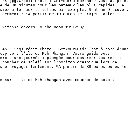
145.jpg)Crédit Photo : GetYourGuideRendez-vous au point 
e de 30 minutes pour les bateaux les plus rapides. Le 
siez aller aux toilettes par exemple. Seatran Discovery 
idemment ! *À partir de 10 euros le trajet, aller-
-vitesse-devers-ko-pha-ngan-t391253/?
145-3.jpg)Crédit Photo : GetYourGuideC’est à bord d'une 
cap vers l’ile de Koh Phangan. Votre guide vous 
ère d’une journée : plongée pour observer les récifs 
 coucher de soleil sur l'horizon océanique lors de 
s et voyager lentement. *A partir de 88 euros euros le 
e-sur-l-ile-de-koh-phangan-avec-coucher-de-soleil-