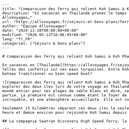
---

title: "Comparaison des ferry qui relient Koh Samui à K
description: "En vacances en Thaïlande prenez le temps 
AlloVoyages…"

url: "https://allovoyages.fr/sejours-et-bons-plans/ferr
author: "Équipe Allovoyages"

date: "2024-11-28T00:00:00+00:00"

modified: "2026-05-13T16:06:05+00:00"

lang: "fr_FR"

categories: ["Séjours & bons plans"]

---

# Comparaison des ferry qui relient Koh Samui à Koh Pha
En vacances en [Thaïlande](https://allovoyages.fr/sejou
telles des confettis sur ses eaux turquoises. Entre Koh
bateau traditionnel ou bien speed boat?

![Comparaison des ferry qui relient Koh Samui à Koh Pha
explorer des deux îles lors de votre voyage en Thaïland
monde entier pour ses plages de sable blanc et doré, se
partie. La première est connue comme étant le foyer de 
incroyable, et une atmosphère accueillante. Elle est co
Seulement 15 kilomètres séparent ces deux iles la seule
heure et demie environ pour rejoindre Koh Samui depuis 
## La compagnie Seatran Discovery High Speed ferry, la 