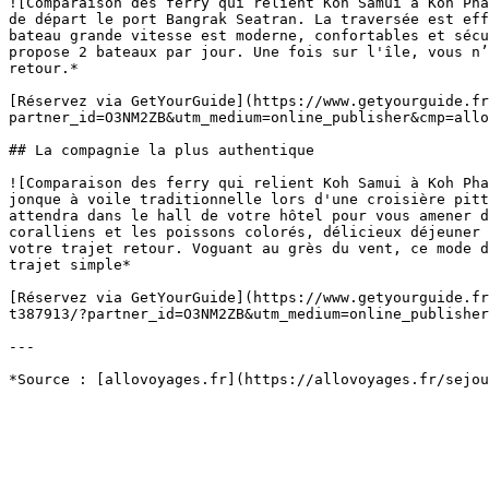
![Comparaison des ferry qui relient Koh Samui à Koh Pha
de départ le port Bangrak Seatran. La traversée est eff
bateau grande vitesse est moderne, confortables et sécu
propose 2 bateaux par jour. Une fois sur l'île, vous n’
retour.*

[Réservez via GetYourGuide](https://www.getyourguide.fr
partner_id=O3NM2ZB&utm_medium=online_publisher&cmp=allo
## La compagnie la plus authentique

![Comparaison des ferry qui relient Koh Samui à Koh Pha
jonque à voile traditionnelle lors d'une croisière pitt
attendra dans le hall de votre hôtel pour vous amener d
coralliens et les poissons colorés, délicieux déjeuner 
votre trajet retour. Voguant au grès du vent, ce mode d
trajet simple*

[Réservez via GetYourGuide](https://www.getyourguide.fr
t387913/?partner_id=O3NM2ZB&utm_medium=online_publisher
---
