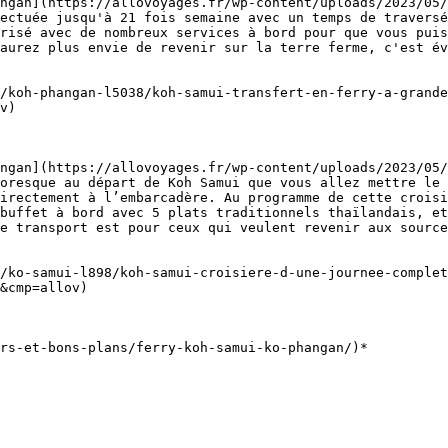
ngan](https://allovoyages.fr/wp-content/uploads/2023/05/
ectuée jusqu'à 21 fois semaine avec un temps de traversé
risé avec de nombreux services à bord pour que vous puis
aurez plus envie de revenir sur la terre ferme, c'est év
/koh-phangan-l5038/koh-samui-transfert-en-ferry-a-grande
v)

ngan](https://allovoyages.fr/wp-content/uploads/2023/05/
oresque au départ de Koh Samui que vous allez mettre le 
irectement à l’embarcadère. Au programme de cette croisi
buffet à bord avec 5 plats traditionnels thaïlandais, et
e transport est pour ceux qui veulent revenir aux source
/ko-samui-l898/koh-samui-croisiere-d-une-journee-complet
&cmp=allov)
