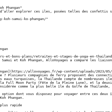
oh Phangan"

d’aller explorer ces iles, posées telles des confettis s
y-koh-samui-ko-phangan/"

ngan

rs-et-bons-plans/retraites-et-stages-de-yoga-en-thailand
 Samui et Koh Phangan, AlloVoyages a comparé les liaison
ngan](https://allovoyages.fr/wp-content/uploads/2023/05/
e ? Plusieurs compagnies de ferry proposent des connecti
s eaux turquoises, la Thaïlande compte de nombreuses ile
la Full Moon Party (Fête de la Pleine Lune), et la deuxi
nsidérée comme la plus belle île du Golfe de Thaïlande, 
 option dont vous disposez pour voyager entre ces deux î
Koh Phangan.

plus rapide
