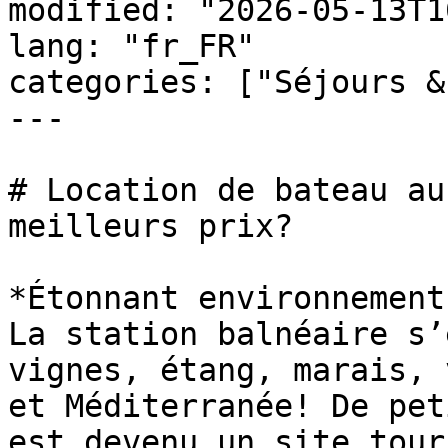
modified: "2026-05-13T1
lang: "fr_FR"

categories: ["Séjours &
---

# Location de bateau au
meilleurs prix?

*Étonnant environnement
La station balnéaire s’
vignes, étang, marais, 
et Méditerranée! De pet
est devenu un site tour