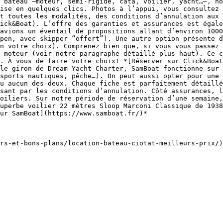
 bateau –moteur, semi-rigide, cata, voilier, yacht…–, no
ise en quelques clics. Photos à l’appui, vous consultez 
t toutes les modalités, des conditions d’annulation aux 
ick&Boat). L’offre des garanties et assurances est égale
avions un éventail de propositions allant d’environ 1000
pen, avec skipper “offert”). Une autre option présente d
n votre choix). Comprenez bien que, si vous vous passez 
 moteur (voir notre paragraphe détaillé plus haut). Ce c
. À vous de faire votre choix! *[Réserver sur Click&Boat
le giron de Dream Yacht Charter, SamBoat fonctionne sur 
sports nautiques, pêche…). On peut aussi opter pour une 
u aucun des deux. Chaque fiche est parfaitement détaillé
sant par les conditions d’annulation. Côté assurances, l
oiliers. Sur notre période de réservation d’une semaine,
uperbe voilier 22 mètres Sloop Marconi Classique de 1938
ur SamBoat](https://www.samboat.fr/)*
