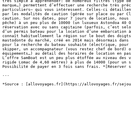
très simple à appréhender: de nombreux filtres (type de
marque…) permettent d’effectuer une recherche très préc
particuliers– qui vous intéressent. Celles-ci détaillen
par les modalités de caution (gérée sur place ou par Cl
caution. Sur nos dates, pour 7 jours de location, nous 
pêche) à un peu plus de 10000 (un luxueux Astondoa 40 O
réservation avec ou sans capitaine (parfois, c’est selo
d’un permis bateau pour la location d’une embarcation à
connaît habituellement la région sur le bout des doigts
mastodonte du marché, créé en 2014 mais désormais dans 
pour la recherche du bateau souhaité (électrique, pour 
skipper, un accompagnateur (vous restez chef de bord) o
équipements…) au détail des horaires de location en pas
L’offre SamBoat est un peu plus étoffée au niveau des v
rigide Lomac de 4,60 mètres) à plus de 14000 (pour un s
Possibilité de payer en 3 fois sans frais. *[Réserver s
---
