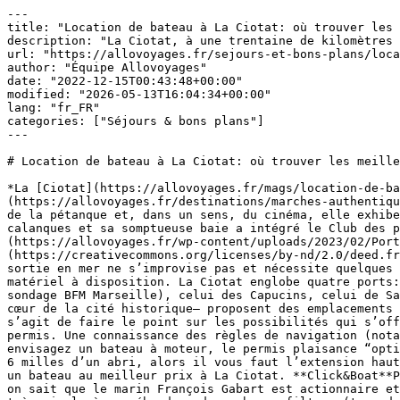
---

title: "Location de bateau à La Ciotat: où trouver les 
description: "La Ciotat, à une trentaine de kilomètres 
url: "https://allovoyages.fr/sejours-et-bons-plans/loca
author: "Équipe Allovoyages"

date: "2022-12-15T00:43:48+00:00"

modified: "2026-05-13T16:04:34+00:00"

lang: "fr_FR"

categories: ["Séjours & bons plans"]

---

# Location de bateau à La Ciotat: où trouver les meille
*La [Ciotat](https://allovoyages.fr/mags/location-de-ba
(https://allovoyages.fr/destinations/marches-authentiqu
de la pétanque et, dans un sens, du cinéma, elle exhibe
calanques et sa somptueuse baie a intégré le Club des p
(https://allovoyages.fr/wp-content/uploads/2023/02/Port
(https://creativecommons.org/licenses/by-nd/2.0/deed.fr
sortie en mer ne s’improvise pas et nécessite quelques 
matériel à disposition. La Ciotat englobe quatre ports:
sondage BFM Marseille), celui des Capucins, celui de Sa
cœur de la cité historique– proposent des emplacements 
s’agit de faire le point sur les possibilités qui s’off
permis. Une connaissance des règles de navigation (nota
envisagez un bateau à moteur, le permis plaisance “opti
6 milles d’un abri, alors il vous faut l’extension haut
un bateau au meilleur prix à La Ciotat. **Click&Boat**P
on sait que le marin François Gabart est actionnaire et