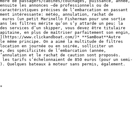
mbre de passagers/cabines/couchages, puissance, année, 
ensuite les annonces –de professionnels ou de 
caractéristiques précises de l’embarcation en passant 
ment intéressante: météo, annulation, rachat de 
 euros (un petit Marinello Fisherman pour une sortie 
ans les filtres mérite qu’on s’y attarde un peu: la 
des services d’un skipper, vous devez être titulaire 
apitaine, en plus de maîtriser parfaitement son engin, 
](https://www.clickandboat.com/)* **SamBoat**Autre 
le même principe. On a aimé la multitude de filtres 
location en journée ou en soirée, solliciter un 
e, des spécificités de l’embarcation (année, 
’annulation et le rachat de caution sont proposés. 
 les tarifs s’échelonnaient de 850 euros (pour un semi-
). Quelques bateaux à moteur sans permis, également. 