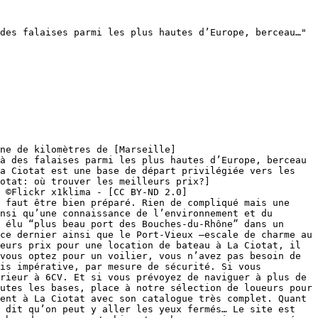
des falaises parmi les plus hautes d’Europe, berceau…"

ne de kilomètres de [Marseille]
à des falaises parmi les plus hautes d’Europe, berceau 
a Ciotat est une base de départ privilégiée vers les 
otat: où trouver les meilleurs prix?]
 ©Flickr x1klima - [CC BY-ND 2.0]
 faut être bien préparé. Rien de compliqué mais une 
nsi qu’une connaissance de l’environnement et du 
 élu “plus beau port des Bouches-du-Rhône” dans un 
ce dernier ainsi que le Port-Vieux –escale de charme au 
eurs prix pour une location de bateau à La Ciotat, il 
vous optez pour un voilier, vous n’avez pas besoin de 
is impérative, par mesure de sécurité. Si vous 
rieur à 6CV. Et si vous prévoyez de naviguer à plus de 
utes les bases, place à notre sélection de loueurs pour 
ent à La Ciotat avec son catalogue très complet. Quant 
 dit qu’on peut y aller les yeux fermés… Le site est 