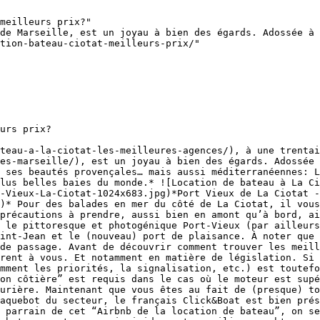
meilleurs prix?"

de Marseille, est un joyau à bien des égards. Adossée à 
tion-bateau-ciotat-meilleurs-prix/"

urs prix?

teau-a-la-ciotat-les-meilleures-agences/), à une trentai
es-marseille/), est un joyau à bien des égards. Adossée 
 ses beautés provençales… mais aussi méditerranéennes: L
lus belles baies du monde.* ![Location de bateau à La Ci
-Vieux-La-Ciotat-1024x683.jpg)*Port Vieux de La Ciotat -
)* Pour des balades en mer du côté de La Ciotat, il vous
précautions à prendre, aussi bien en amont qu’à bord, ai
 le pittoresque et photogénique Port-Vieux (par ailleurs
int-Jean et le (nouveau) port de plaisance. À noter que 
de passage. Avant de découvrir comment trouver les meill
rent à vous. Et notamment en matière de législation. Si 
mment les priorités, la signalisation, etc.) est toutefo
on côtière” est requis dans le cas où le moteur est supé
urière. Maintenant que vous êtes au fait de (presque) to
aquebot du secteur, le français Click&Boat est bien prés
 parrain de cet “Airbnb de la location de bateau”, on se