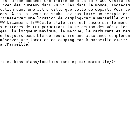
 en Europe possède une flotte de plus de 7 000 véhicules
 Avec des bureaux dans 70 villes dans le Monde, Indiecam
cation dans une autre ville que celle de départ. Vous po
ées. Ainsi si vous ne souhaitez pas faire un périple en 
***Réserver une location de camping-car à Marseille via*
*Wikicampers.fr**Cette plateforme est basée sur le même 
s critères de tri permettant la sélection des véhicules.
ges, la longueur maximum, la marque, le carburant et mêm
e toujours possible de souscrire une assurance complémen
Réserver une location de camping-car à Marseille via*** 
ar/Marseille)
