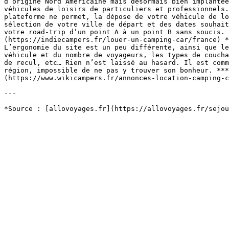
d’origine Nord Américaine mais désormais bien implantée
véhicules de loisirs de particuliers et professionnels.
plateforme ne permet, la dépose de votre véhicule de lo
sélection de votre ville de départ et des dates souhait
votre road-trip d’un point A à un point B sans soucis. 
(https://indiecampers.fr/louer-un-camping-car/france) *
L’ergonomie du site est un peu différente, ainsi que le
véhicule et du nombre de voyageurs, les types de coucha
de recul, etc… Rien n’est laissé au hasard. Il est comm
région, impossible de ne pas y trouver son bonheur. ***
(https://www.wikicampers.fr/annonces-location-camping-c
---
