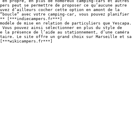
 en propre, en plus de nombreux camping-cars et autres 
pers peut se permettre de proposer ce qu’aucune autre 
uvez d’ailleurs cocher cette option en amont de la 
“boucle” avec votre camping-car, vous pouvez planifier 
** [***indiecampers.fr***]
modèle de mise en relation de particuliers que Yescapa. 
 Vous pouvez ainsi sélectionner en plus du style de 
e la présence de l’aide au stationnement, d’une caméra 
taire. Le site offre un grand choix sur Marseille et sa 
[***wikicampers.fr***]