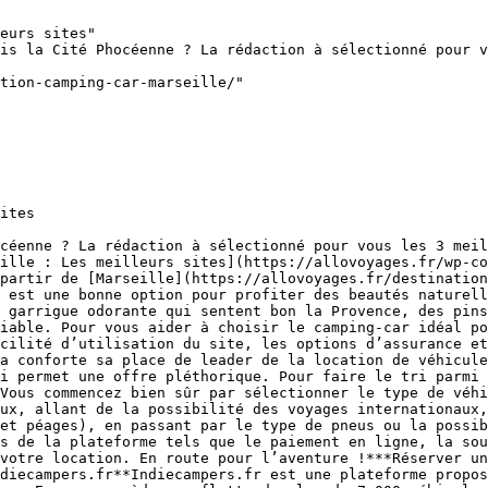
eurs sites"

is la Cité Phocéenne ? La rédaction à sélectionné pour v
tion-camping-car-marseille/"

ites

céenne ? La rédaction à sélectionné pour vous les 3 meil
ille : Les meilleurs sites](https://allovoyages.fr/wp-co
partir de [Marseille](https://allovoyages.fr/destination
 est une bonne option pour profiter des beautés naturell
 garrigue odorante qui sentent bon la Provence, des pins
iable. Pour vous aider à choisir le camping-car idéal po
cilité d’utilisation du site, les options d’assurance et
a conforte sa place de leader de la location de véhicule
i permet une offre pléthorique. Pour faire le tri parmi 
Vous commencez bien sûr par sélectionner le type de véhi
ux, allant de la possibilité des voyages internationaux,
et péages), en passant par le type de pneus ou la possib
s de la plateforme tels que le paiement en ligne, la sou
votre location. En route pour l’aventure !***Réserver un
diecampers.fr**Indiecampers.fr est une plateforme propos