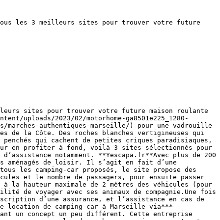
ous les 3 meilleurs sites pour trouver votre future 
leurs sites pour trouver votre future maison roulante 
ntent/uploads/2023/02/motorhome-ga8501e225_1280-
s/marches-authentiques-marseille/) pour une vadrouille 
es de la Côte. Des roches blanches vertigineuses qui 
 penchés qui cachent de petites criques paradisiaques, 
ur en profiter à fond, voilà 3 sites sélectionnés pour 
 d’assistance notamment. **Yescapa.fr**Avec plus de 200 
s aménagés de loisir. Il s’agit en fait d’une 
tous les camping-car proposés, le site propose des 
cules et le nombre de passagers, pour ensuite passer 
 à la hauteur maximale de 2 mètres des véhicules (pour 
ilité de voyager avec ses animaux de compagnie.Une fois 
scription d’une assurance, et l’assistance en cas de 
e location de camping-car à Marseille via*** 
ant un concept un peu différent. Cette entreprise 