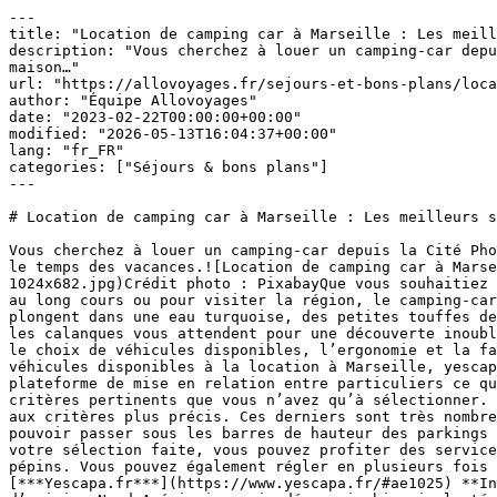
---

title: "Location de camping car à Marseille : Les meill
description: "Vous cherchez à louer un camping-car depu
maison…"

url: "https://allovoyages.fr/sejours-et-bons-plans/loca
author: "Équipe Allovoyages"

date: "2023-02-22T00:00:00+00:00"

modified: "2026-05-13T16:04:37+00:00"

lang: "fr_FR"

categories: ["Séjours & bons plans"]

---

# Location de camping car à Marseille : Les meilleurs s
Vous cherchez à louer un camping-car depuis la Cité Pho
le temps des vacances.![Location de camping car à Marse
1024x682.jpg)Crédit photo : PixabayQue vous souhaitiez 
au long cours ou pour visiter la région, le camping-car
plongent dans une eau turquoise, des petites touffes de
les calanques vous attendent pour une découverte inoubl
le choix de véhicules disponibles, l’ergonomie et la fa
véhicules disponibles à la location à Marseille, yescap
plateforme de mise en relation entre particuliers ce qu
critères pertinents que vous n’avez qu’à sélectionner. 
aux critères plus précis. Ces derniers sont très nombre
pouvoir passer sous les barres de hauteur des parkings 
votre sélection faite, vous pouvez profiter des service
pépins. Vous pouvez également régler en plusieurs fois 
[***Yescapa.fr***](https://www.yescapa.fr/#ae1025) **In