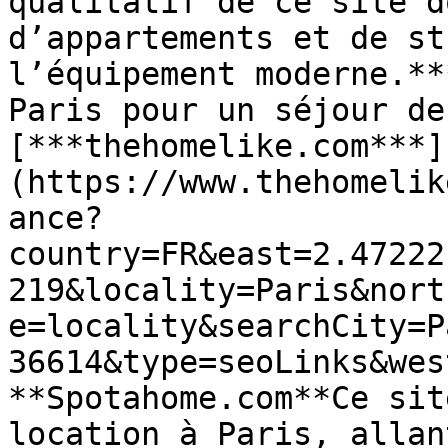
qualitatif de ce site d
d’appartements et de st
l’équipement moderne.**
Paris pour un séjour de
[***thehomelike.com***]
(https://www.thehomelik
ance?
country=FR&east=2.47222
219&locality=Paris&nort
e=locality&searchCity=P
36614&type=seoLinks&wes
**Spotahome.com**Ce sit
location à Paris, allan