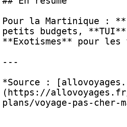
## En résumé

Pour la Martinique : **
petits budgets, **TUI**
**Exotismes** pour les 
---

*Source : [allovoyages.
(https://allovoyages.fr