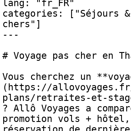
lang: "fr_FR"

categories: ["Séjours &
chers"]

---

# Voyage pas cher en Th
Vous cherchez un **voya
(https://allovoyages.fr
plans/retraites-et-stag
? Allô Voyages a compar
promotion vols + hôtel,
réservation de dernière