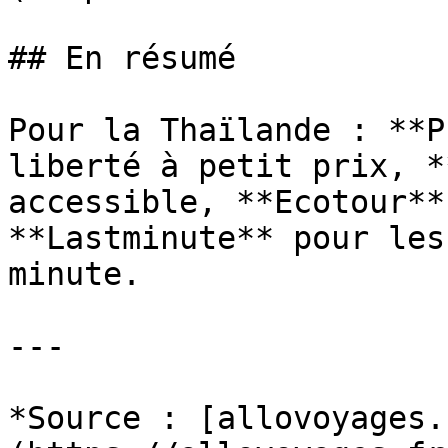
## En résumé

Pour la Thaïlande : **P
liberté à petit prix, *
accessible, **Ecotour**
**Lastminute** pour les
minute.

---

*Source : [allovoyages.