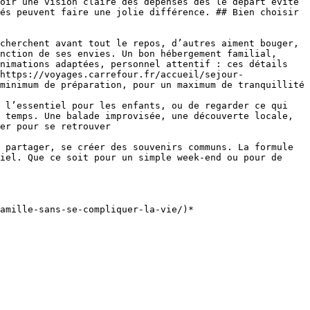
oir une vision claire des dépenses dès le départ évite 
és peuvent faire une jolie différence. ## Bien choisir 
cherchent avant tout le repos, d’autres aiment bouger, 
nction de ses envies. Un bon hébergement familial, 
nimations adaptées, personnel attentif : ces détails 
https://voyages.carrefour.fr/accueil/sejour-
minimum de préparation, pour un maximum de tranquillité

 l’essentiel pour les enfants, ou de regarder ce qui 
 temps. Une balade improvisée, une découverte locale, 
er pour se retrouver

 partager, se créer des souvenirs communs. La formule 
iel. Que ce soit pour un simple week-end ou pour de 