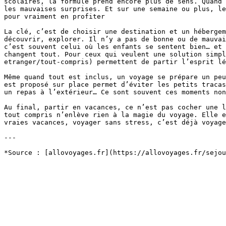
scolaires, la formule prend encore plus de sens. Quand 
les mauvaises surprises. Et sur une semaine ou plus, le
pour vraiment en profiter

La clé, c’est de choisir une destination et un hébergem
découvrir, explorer. Il n’y a pas de bonne ou de mauvai
c’est souvent celui où les enfants se sentent bien… et 
changent tout. Pour ceux qui veulent une solution simpl
etranger/tout-compris) permettent de partir l’esprit lé
Même quand tout est inclus, un voyage se prépare un peu
est proposé sur place permet d’éviter les petits tracas
un repas à l’extérieur… Ce sont souvent ces moments non
Au final, partir en vacances, ce n’est pas cocher une l
tout compris n’enlève rien à la magie du voyage. Elle e
vraies vacances, voyager sans stress, c’est déjà voyage
---
