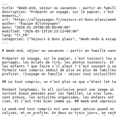
---

title: "Week-end, séjour ou vacances : partir en famill
description: "Préparer un voyage, sur le papier, c’est 
moments…"

url: "https://allovoyages.fr/sejours-et-bons-plans/week
author: "Équipe Allovoyages"

date: "2026-01-29T00:00:00+00:00"

modified: "2026-05-13T16:23:12+00:00"

lang: "fr_FR"

categories: ["Séjours & bons plans", "Week-ends & escap
---

# Week-end, séjour ou vacances : partir en famille sans
Préparer un voyage, sur le papier, c’est toujours (ou p
partagés, les éclats de rire, les photos souvenirs. Et 
les enfants ? que faire s’il pleut ? C’est souvent à ce
formule tout compris séduit de plus en plus de familles
profiter. ![voyage en famille - séjour tout inclus](htt
## Le tout compris, ce n’est plus ce que c’était (et ta
Pendant longtemps, le all inclusive avait une image un 
surtout mieux pensées pour les familles. Le vrai luxe, 
sont prévus, les activités organisées, les enfants ont 
rien. Et c’est très bien comme ça. ## Week-end improvis
Le week-end tout compris est une super option quand on 
valises, et on profite. En deux ou trois jours, on rech