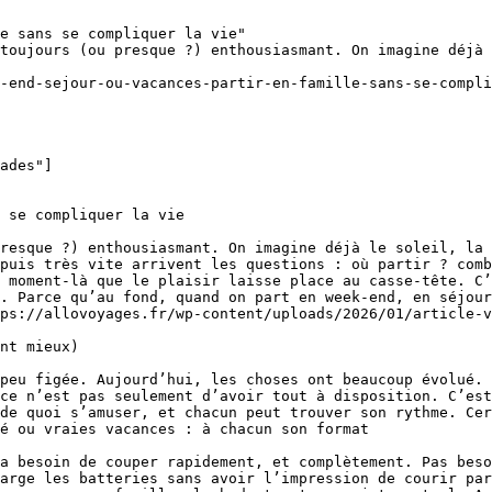
e sans se compliquer la vie"

toujours (ou presque ?) enthousiasmant. On imagine déjà 
-end-sejour-ou-vacances-partir-en-famille-sans-se-compli
ades"]

 se compliquer la vie

resque ?) enthousiasmant. On imagine déjà le soleil, la 
puis très vite arrivent les questions : où partir ? comb
 moment-là que le plaisir laisse place au casse-tête. C’
. Parce qu’au fond, quand on part en week-end, en séjour
ps://allovoyages.fr/wp-content/uploads/2026/01/article-v
nt mieux)

peu figée. Aujourd’hui, les choses ont beaucoup évolué. 
ce n’est pas seulement d’avoir tout à disposition. C’est
de quoi s’amuser, et chacun peut trouver son rythme. Cer
é ou vraies vacances : à chacun son format

a besoin de couper rapidement, et complètement. Pas beso
arge les batteries sans avoir l’impression de courir par