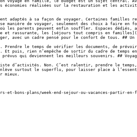
on voyage en famille, le budget est un sujet central. Av
s économies réalisées sur la restauration et les activit
ent adaptés à sa façon de voyager. Certaines familles re
se manière de voyager, seulement des choix à faire en fo
où les parents peuvent enfin souffler. Espaces dédiés, a
e et rassurante, les [séjours tout compris en familles](
ger, avec un cadre pensé pour le confort de tous. ## Un 
. Prendre le temps de vérifier les documents, de prévoir
. Et puis, rien n’empêche de sortir du cadre de temps en
 prévus qui deviennent les meilleurs souvenirs. ## Voyag
iste d’activités. Non. C’est ralentir, prendre le temps,
nlève surtout le superflu, pour laisser place à l’essent
r mieux.
