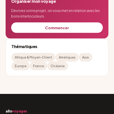
Organiser mon voyage
Décrivez votre projet, on vous met en relation avec les
bons interlocuteurs.
Commencer
Thématiques
Afrique & Moyen-Orient
Amériques
Asie
Europe
France
Océanie
allo
voyages