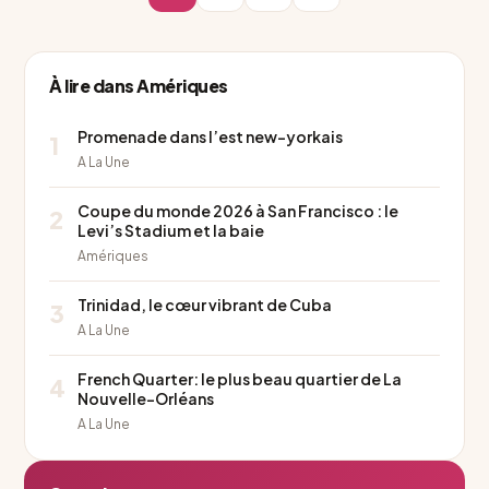
À lire dans Amériques
Promenade dans l’est new-yorkais
1
A La Une
Coupe du monde 2026 à San Francisco : le
2
Levi’s Stadium et la baie
Amériques
Trinidad, le cœur vibrant de Cuba
3
A La Une
French Quarter: le plus beau quartier de La
4
Nouvelle-Orléans
A La Une