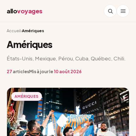
allo
voyages
Accueil
›
Amériques
Amériques
États-Unis, Mexique, Pérou, Cuba, Québec, Chili.
27
articles
Mis à jour le
10 août 2026
AMÉRIQUES