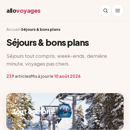
allo
voyages
Accueil
›
Séjours & bons plans
Séjours & bons plans
Séjours tout compris, week-ends, dernière
minute, voyages pas chers.
239
articles
Mis à jour le
10 août 2026
Tout compris
12 articles