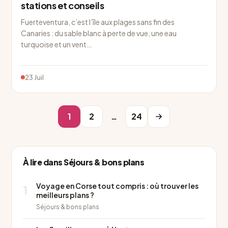
stations et conseils
Fuerteventura, c’est l’île aux plages sans fin des
Canaries : du sable blanc à perte de vue, une eau
turquoise et un vent…
23 Juil
1
2
…
24
À lire dans Séjours & bons plans
Voyage en Corse tout compris : où trouver les
1
meilleurs plans ?
Séjours & bons plans