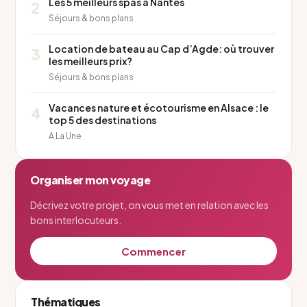
Les 5 meilleurs spas à Nantes
2
Séjours & bons plans
Location de bateau au Cap d’Agde: où trouver
3
les meilleurs prix?
Séjours & bons plans
Vacances nature et écotourisme en Alsace : le
4
top 5 des destinations
A La Une
Organiser mon voyage
Décrivez votre projet, on vous met en relation avec les
bons interlocuteurs.
Commencer
Thématiques