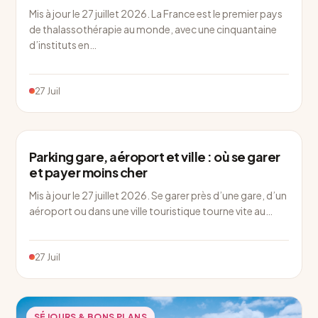
Mis à jour le 27 juillet 2026. La France est le premier pays
de thalassothérapie au monde, avec une cinquantaine
d’instituts en…
27 Juil
SÉJOURS & BONS PLANS
Parking gare, aéroport et ville : où se garer
et payer moins cher
Mis à jour le 27 juillet 2026. Se garer près d’une gare, d’un
aéroport ou dans une ville touristique tourne vite au…
27 Juil
SÉJOURS & BONS PLANS