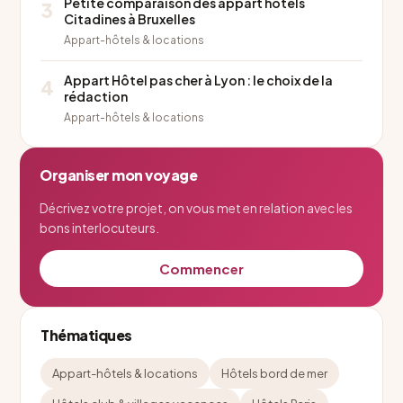
Petite comparaison des appart hotels
3
Citadines à Bruxelles
Appart-hôtels & locations
Appart Hôtel pas cher à Lyon : le choix de la
4
rédaction
Appart-hôtels & locations
Organiser mon voyage
Décrivez votre projet, on vous met en relation avec les
bons interlocuteurs.
Commencer
Thématiques
Appart-hôtels & locations
Hôtels bord de mer