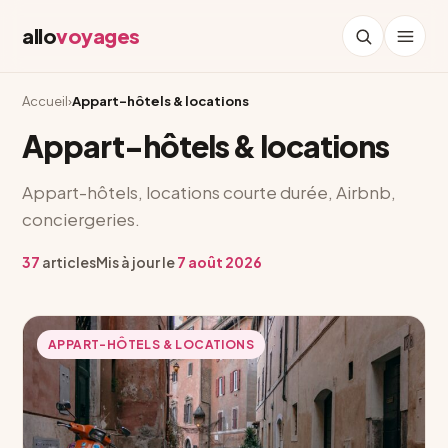
allo
voyages
Accueil
›
Appart-hôtels & locations
Appart-hôtels & locations
Appart-hôtels, locations courte durée, Airbnb,
conciergeries.
37
articles
Mis à jour le
7 août 2026
APPART-HÔTELS & LOCATIONS