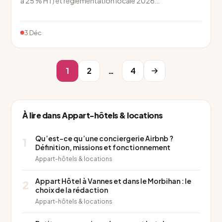
à 25 % HT) et réglementation locale 2026…
3 Déc
1
2
…
4
À lire dans Appart-hôtels & locations
Qu’est-ce qu’une conciergerie Airbnb ?
1
Définition, missions et fonctionnement
Appart-hôtels & locations
Appart Hôtel à Vannes et dans le Morbihan : le
2
choix de la rédaction
Appart-hôtels & locations