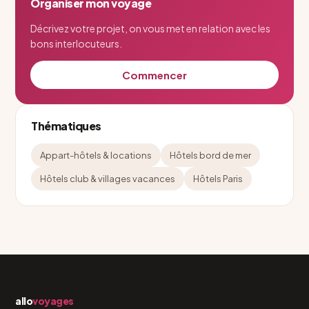
Organiser mon voyage
Décrivez votre projet, on vous met en relation avec les
bons interlocuteurs.
Commencer
Thématiques
Appart-hôtels & locations
Hôtels bord de mer
Hôtels club & villages vacances
Hôtels Paris
allo
voyages