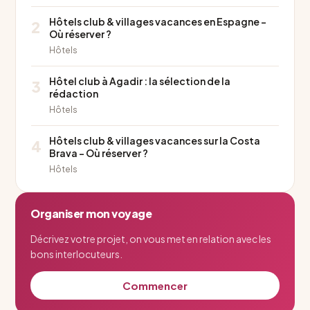
Hôtels club & villages vacances en Espagne –
2
Où réserver ?
Hôtels
Hôtel club à Agadir : la sélection de la
3
rédaction
Hôtels
Hôtels club & villages vacances sur la Costa
4
Brava – Où réserver ?
Hôtels
Organiser mon voyage
Décrivez votre projet, on vous met en relation avec les
bons interlocuteurs.
Commencer