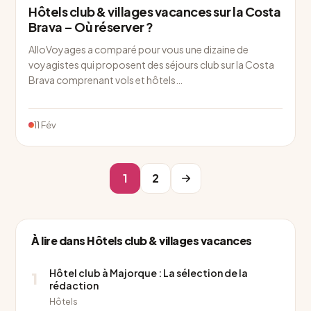
Hôtels club & villages vacances sur la Costa
Brava – Où réserver ?
AlloVoyages a comparé pour vous une dizaine de
voyagistes qui proposent des séjours club sur la Costa
Brava comprenant vols et hôtels…
11 Fév
1
2
À lire dans Hôtels club & villages vacances
Hôtel club à Majorque : La sélection de la
1
rédaction
Hôtels