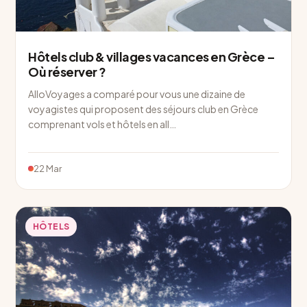
Hôtels club & villages vacances en Grèce –
Où réserver ?
AlloVoyages a comparé pour vous une dizaine de
voyagistes qui proposent des séjours club en Grèce
comprenant vols et hôtels en all…
22 Mar
HÔTELS