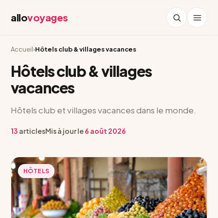
allo
voyages
Accueil
›
Hôtels club & villages vacances
Hôtels club & villages
vacances
Hôtels club et villages vacances dans le monde.
13
articles
Mis à jour le
6 août 2026
HÔTELS