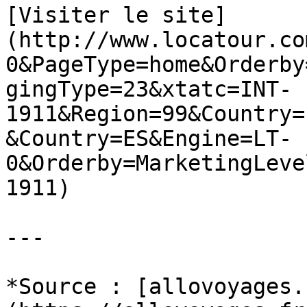
[Visiter le site]
(http://www.locatour.co
0&PageType=home&Orderby
gingType=23&xtatc=INT-
1911&Region=99&Country=
&Country=ES&Engine=LT-
0&Orderby=MarketingLeve
1911)

---

*Source : [allovoyages.