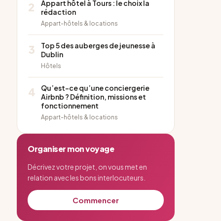
Appart hôtel à Tours : le choix la
2
rédaction
Appart-hôtels & locations
Top 5 des auberges de jeunesse à
3
Dublin
Hôtels
Qu’est-ce qu’une conciergerie
4
Airbnb ? Définition, missions et
fonctionnement
Appart-hôtels & locations
Organiser mon voyage
Décrivez votre projet, on vous met en
relation avec les bons interlocuteurs.
Commencer