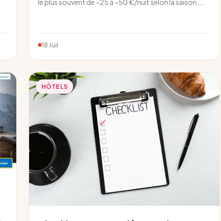
le plus souvent de ~25 à ~50 €/nuit selon la saison,…
18 Juil
HÔTELS
s