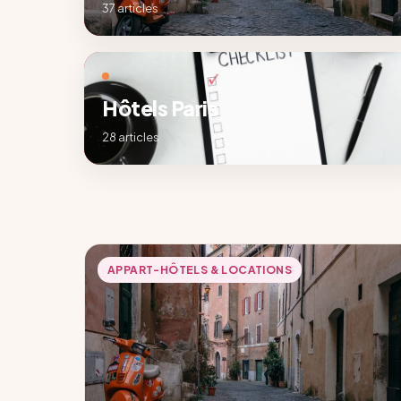
37 articles
Hôtels Paris
28 articles
APPART-HÔTELS & LOCATIONS