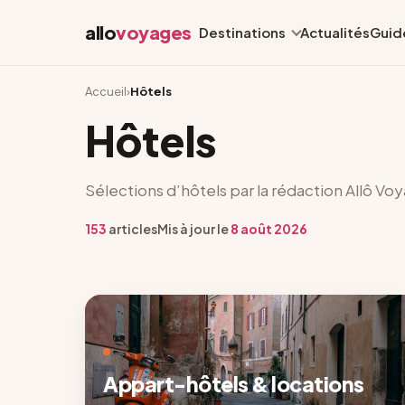
allo
voyages
Destinations
Actualités
Guid
Accueil
›
Hôtels
Hôtels
Sélections d’hôtels par la rédaction Allô Vo
153
articles
Mis à jour le
8 août 2026
Appart-hôtels & locations