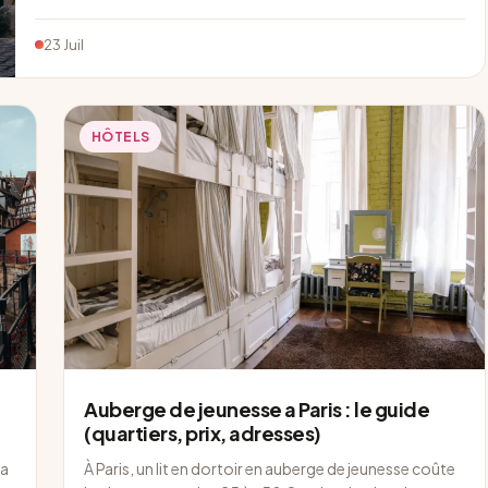
23 Juil
HÔTELS
Auberge de jeunesse a Paris : le guide
(quartiers, prix, adresses)
la
À Paris, un lit en dortoir en auberge de jeunesse coûte