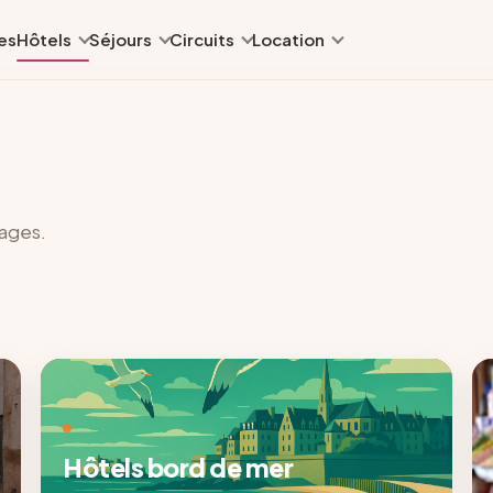
es
Hôtels
Séjours
Circuits
Location
yages.
Hôtels bord de mer