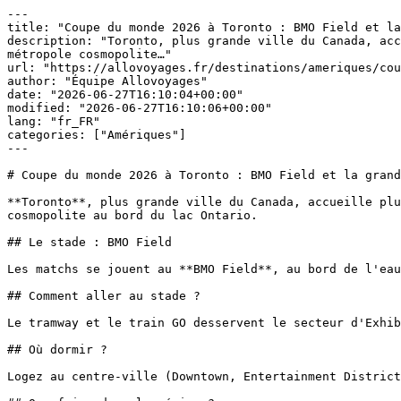
---

title: "Coupe du monde 2026 à Toronto : BMO Field et la
description: "Toronto, plus grande ville du Canada, acc
métropole cosmopolite…"

url: "https://allovoyages.fr/destinations/ameriques/cou
author: "Équipe Allovoyages"

date: "2026-06-27T16:10:04+00:00"

modified: "2026-06-27T16:10:06+00:00"

lang: "fr_FR"

categories: ["Amériques"]

---

# Coupe du monde 2026 à Toronto : BMO Field et la grand
**Toronto**, plus grande ville du Canada, accueille plu
cosmopolite au bord du lac Ontario.

## Le stade : BMO Field

Les matchs se jouent au **BMO Field**, au bord de l'eau
## Comment aller au stade ?

Le tramway et le train GO desservent le secteur d'Exhib
## Où dormir ?

Logez au centre-ville (Downtown, Entertainment District