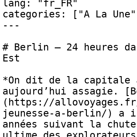
lang: "fr_FR"

categories: ["A La Une"
---

# Berlin – 24 heures da
Est

*On dit de la capitale 
aujourd’hui assagie. [B
(https://allovoyages.fr
jeunesse-a-berlin/) a i
années suivant la chute
ultime des explorateurs