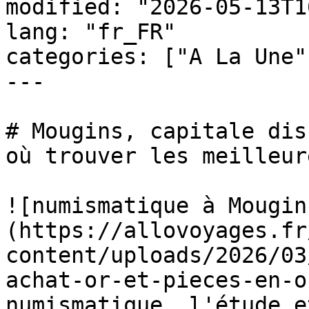
modified: "2026-05-13T1
lang: "fr_FR"

categories: ["A La Une"
---

# Mougins, capitale dis
où trouver les meilleur
![numismatique à Mougin
(https://allovoyages.fr
content/uploads/2026/03
achat-or-et-pieces-en-o
numismatique, l'étude e