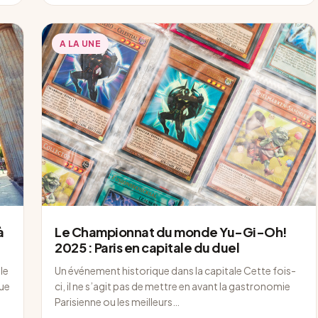
A LA UNE
à
Le Championnat du monde Yu-Gi-Oh!
2025 : Paris en capitale du duel
le
Un événement historique dans la capitale Cette fois-
ue
ci, il ne s’agit pas de mettre en avant la gastronomie
Parisienne ou les meilleurs…