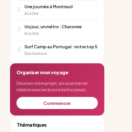
Une journée à Montreuil
2
A La Une
Un jour, un métro : Charonne
3
A La Une
Surf Camp au Portugal : notre top 5
4
Destinations
Organiser mon voyage
Décrivez votre projet, on vous met en
relation avec les bons interlocuteurs.
Commencer
Thématiques