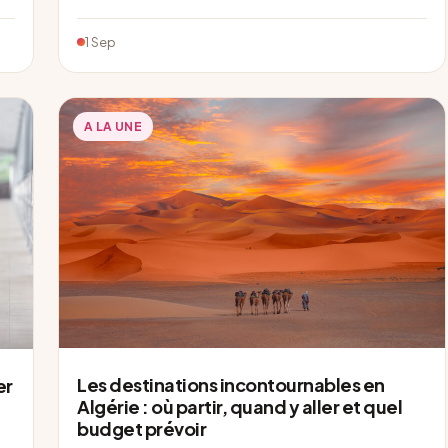
1 Sep
A LA UNE
Les destinations incontournables en
er
Algérie : où partir, quand y aller et quel
budget prévoir