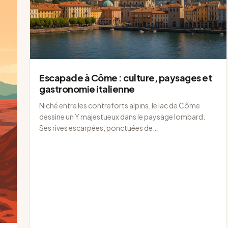
Escapade à Côme : culture, paysages et
gastronomie italienne
Niché entre les contreforts alpins, le lac de Côme
dessine un Y majestueux dans le paysage lombard.
Ses rives escarpées, ponctuées de…