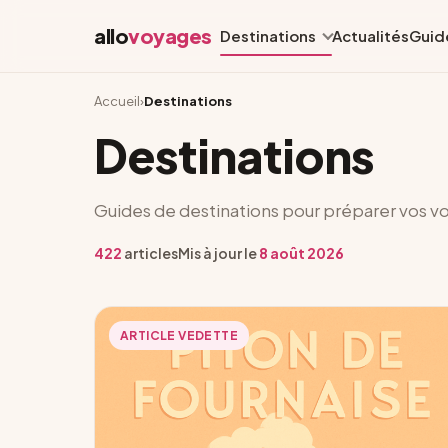
allo
voyages
Destinations
Actualités
Guid
Accueil
›
Destinations
Destinations
Guides de destinations pour préparer vos v
422
articles
Mis à jour le
8 août 2026
ARTICLE VEDETTE