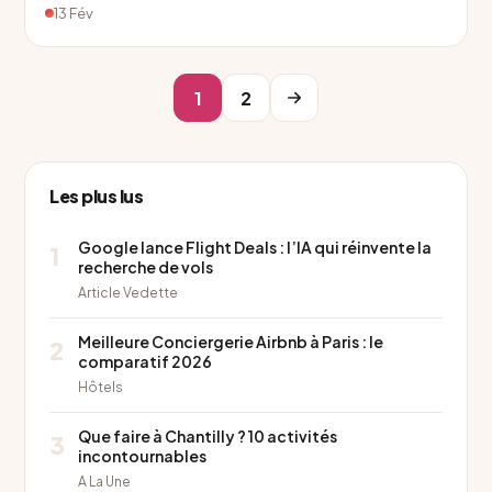
13 Fév
1
2
Les plus lus
Google lance Flight Deals : l’IA qui réinvente la
1
recherche de vols
Article Vedette
Meilleure Conciergerie Airbnb à Paris : le
2
comparatif 2026
Hôtels
Que faire à Chantilly ? 10 activités
3
incontournables
A La Une