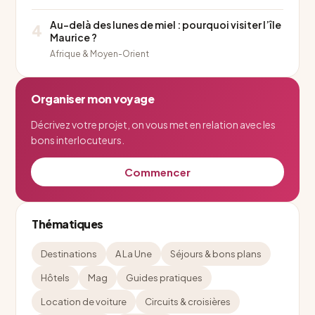
Au-delà des lunes de miel : pourquoi visiter l’île
4
Maurice ?
Afrique & Moyen-Orient
Organiser mon voyage
Décrivez votre projet, on vous met en relation avec les
bons interlocuteurs.
Commencer
Thématiques
Destinations
A La Une
Séjours & bons plans
Hôtels
Mag
Guides pratiques
Location de voiture
Circuits & croisières