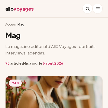
allo
voyages
Accueil
›
Mag
Mag
Le magazine éditorial d’Allô Voyages : portraits,
interviews, agendas.
93
articles
Mis à jour le
6 août 2026
MAG