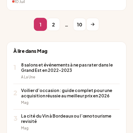
10 Juil
1
2
…
10
À lire dans Mag
8 salons et événements à ne pas rater dans le
1
Grand Est en 2022-2023
A La Une
Voilier d’occasion : guide complet pour une
2
acquisition réussie au meilleur prix en 2026
Mag
La cité du Vin à Bordeaux ou l’œnotourisme
3
revisité
Mag