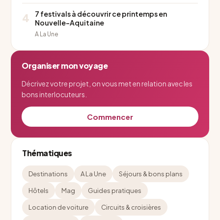
7 festivals à découvrir ce printemps en
4
Nouvelle-Aquitaine
A La Une
Organiser mon voyage
Décrivez votre projet, on vous met en relation avec les
bons interlocuteurs.
Commencer
Thématiques
Destinations
A La Une
Séjours & bons plans
Hôtels
Mag
Guides pratiques
Location de voiture
Circuits & croisières