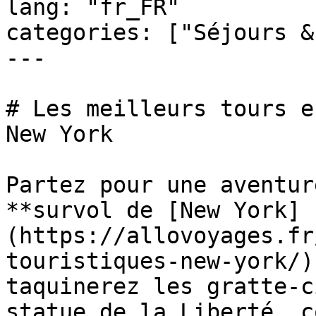
lang: "fr_FR"

categories: ["Séjours &
---

# Les meilleurs tours e
New York

Partez pour une aventur
**survol de [New York]
(https://allovoyages.fr
touristiques-new-york/)
taquinerez les gratte-c
statue de la Liberté, c