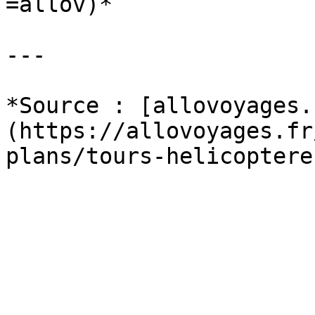
=allov)*

---

*Source : [allovoyages.
(https://allovoyages.fr