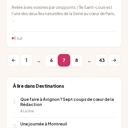
Reliée à ses voisines par cinq ponts, l’Île Saint-Louis est
l’une des deux îles naturelles de la Seine au cœur de Paris,
…
11 Juil
1
…
6
7
8
…
43
À lire dans Destinations
Que faire à Avignon ? Sept coups de cœur de la
1
Rédaction
A La Une
Une journée à Montreuil
2