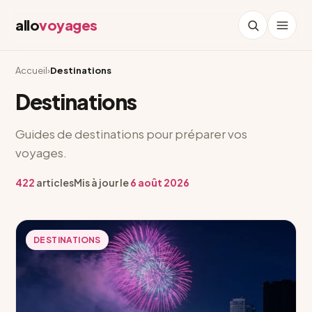
allo
voyages
Accueil
›
Destinations
Destinations
Guides de destinations pour préparer vos
voyages.
422
articles
Mis à jour le
6 août 2026
DESTINATIONS