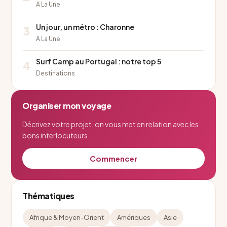
A La Une
Un jour, un métro : Charonne
3
A La Une
Surf Camp au Portugal : notre top 5
4
Destinations
Organiser mon voyage
Décrivez votre projet, on vous met en relation avec les
bons interlocuteurs.
Commencer
Thématiques
Afrique & Moyen-Orient
Amériques
Asie