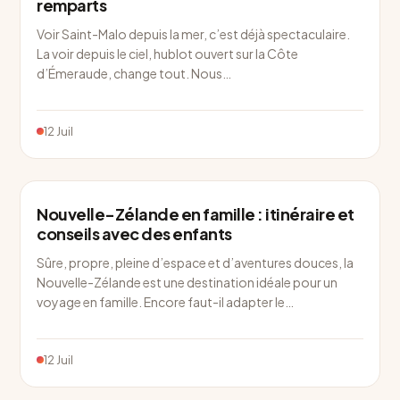
remparts
Voir Saint-Malo depuis la mer, c’est déjà spectaculaire.
La voir depuis le ciel, hublot ouvert sur la Côte
d’Émeraude, change tout. Nous…
12 Juil
OCÉANIE
Nouvelle-Zélande en famille : itinéraire et
conseils avec des enfants
Sûre, propre, pleine d’espace et d’aventures douces, la
Nouvelle-Zélande est une destination idéale pour un
voyage en famille. Encore faut-il adapter le…
12 Juil