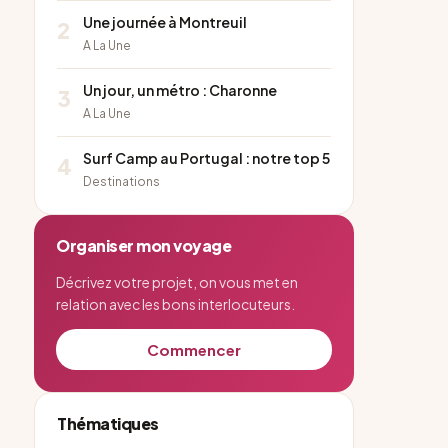
Une journée à Montreuil
2
A La Une
Un jour, un métro : Charonne
3
A La Une
Surf Camp au Portugal : notre top 5
4
Destinations
Organiser mon voyage
Décrivez votre projet, on vous met en
relation avec les bons interlocuteurs.
Commencer
Thématiques