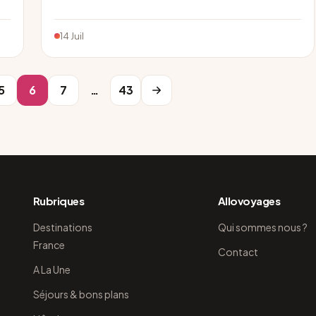
14 Juil
5
6
7
…
43
Rubriques
Allovoyages
Destinations
Qui sommes nous ?
France
Contact
A La Une
Séjours & bons plans