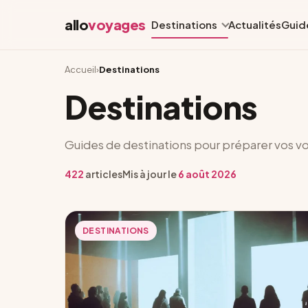
allo
voyages
Destinations
Actualités
Guid
Accueil
›
Destinations
Destinations
Guides de destinations pour préparer vos v
422
articles
Mis à jour le
6 août 2026
DESTINATIONS