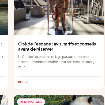
:
Cité de l’espace : avis, tarifs et conseils
avant de réserver
aux
La Cité de l’espace ne se juge pas au nombre de
fusées. La bonne question n’est pas « est-ce que ça
vaut…
16 Juil
DESTINATIONS