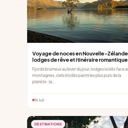
Voyage de noces en Nouvelle-Zélande 
lodges de rêve et itinéraire romantique
Fjords brumeux au lever du jour, lodges isolés face 
montagnes, ciels étoilés parmi les plus purs de la
planète : la…
16 Juil
DESTINATIONS