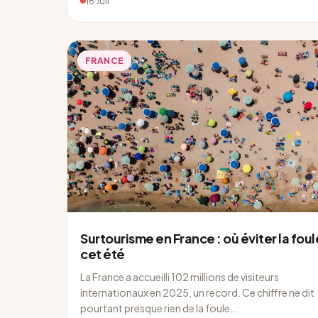
16 Juil
FRANCE
Surtourisme en France : où éviter la foul
cet été
La France a accueilli 102 millions de visiteurs
internationaux en 2025, un record. Ce chiffre ne dit
pourtant presque rien de la foule…