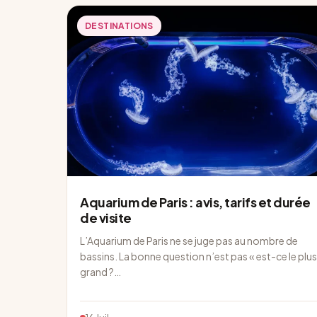
DESTINATIONS
Aquarium de Paris : avis, tarifs et durée
de visite
L’Aquarium de Paris ne se juge pas au nombre de
bassins. La bonne question n’est pas « est-ce le plus
grand ?…