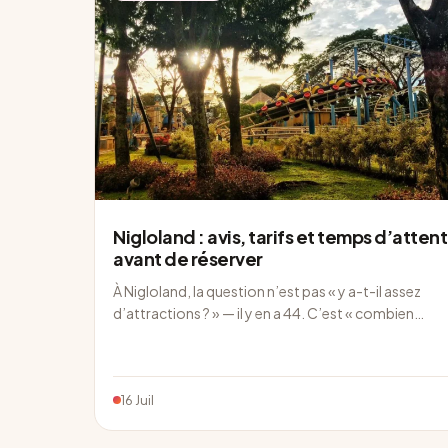
Nigloland : avis, tarifs et temps d’atten
avant de réserver
À Nigloland, la question n’est pas « y a-t-il assez
d’attractions ? » — il y en a 44. C’est « combien…
16 Juil