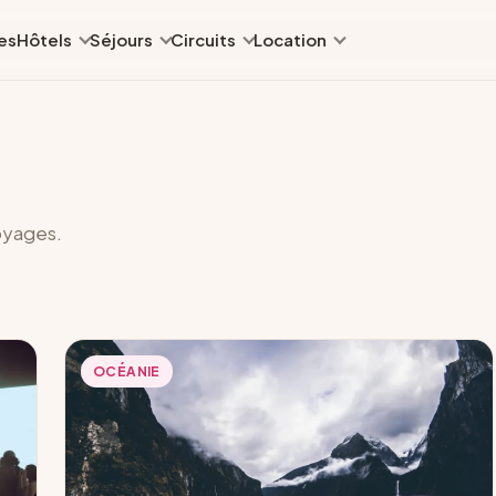
es
Hôtels
Séjours
Circuits
Location
oyages.
OCÉANIE