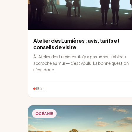
Atelier des Lumières : avis, tarifs et
conseils de visite
À l’Atelier des Lumières, il n’y a pas un seul tableau
accroché au mur — c’est voulu. La bonne question
n’est donc…
18 Juil
OCÉANIE