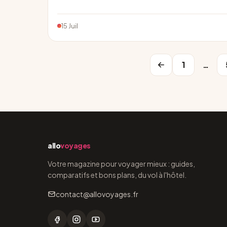
15 Juil
1
…
allo
voyages
Votre magazine pour voyager mieux : guides,
comparatifs et bons plans, du vol à l'hôtel.
contact@allovoyages.fr