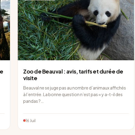
te
Zoo de Beauval : avis, tarifs et durée de
visite
Beauval ne se juge pas au nombre d’animaux affichés
à l’entrée. La bonne question n’est pas « y a-t-il des
pandas ?…
16 Juil