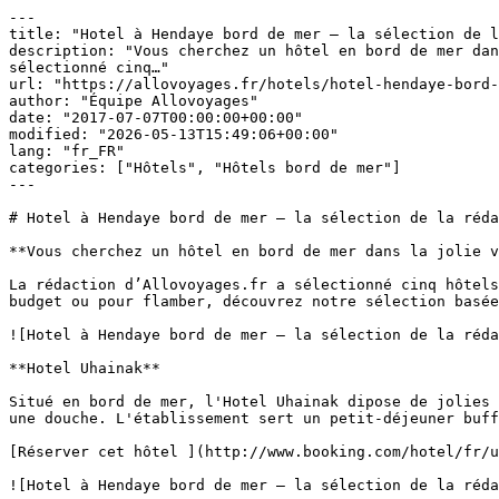
---

title: "Hotel à Hendaye bord de mer – la sélection de l
description: "Vous cherchez un hôtel en bord de mer dan
sélectionné cinq…"

url: "https://allovoyages.fr/hotels/hotel-hendaye-bord-
author: "Équipe Allovoyages"

date: "2017-07-07T00:00:00+00:00"

modified: "2026-05-13T15:49:06+00:00"

lang: "fr_FR"

categories: ["Hôtels", "Hôtels bord de mer"]

---

# Hotel à Hendaye bord de mer – la sélection de la réda
**Vous cherchez un hôtel en bord de mer dans la jolie v
La rédaction d’Allovoyages.fr a sélectionné cinq hôtels
budget ou pour flamber, découvrez notre sélection basée
![Hotel à Hendaye bord de mer – la sélection de la réda
**Hotel Uhainak** 

Situé en bord de mer, l'Hotel Uhainak dipose de jolies 
une douche. L'établissement sert un petit-déjeuner buff
[Réserver cet hôtel ](http://www.booking.com/hotel/fr/u
![Hotel à Hendaye bord de mer – la sélection de la réda