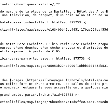
inations/boutiques-bastille/)**

de marche de la place de la Bastille, l'Hôtel des Arts-B
'une télévision, de parquet, d'un coin salon et d'une sa
hotel-des-arts-bastille.fr.html?aid=875753 >)

ction](/files/mag/images/e1634b0b45ab4451f17bac29fdaf55d
de métro Père Lachaise. L'Ibis Paris Père Lachaise propo
ourvue d'une douche, d'un sèche-cheveux et d'articles de
etit-déjeuner. A partir de € 95

ibis-paris-pa-re-lachaise.fr.html?aid=875753 >)

ction](/files/mag/images/a5053b224b8990f18bbb3b81452b531
 des [Vosges](https://allovoyages.fr/hotels/hotel-spa-vo
un coffre-fort et d'une armoire. Les salles de bains pri
e nombreux restaurants vous accueilleront à quelques min
grand-amelot-paris4.fr.html?aid=875753 >)

ction](/files/mag/images/76becdee67a15d5ffc0744a10be5ed0