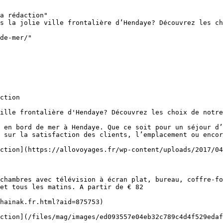
a rédaction"

s la jolie ville frontalière d’Hendaye? Découvrez les ch
de-mer/"

ction

ille frontalière d'Hendaye? Découvrez les choix de notre
 en bord de mer à Hendaye. Que ce soit pour un séjour d’
 sur la satisfaction des clients, l’emplacement ou encor
ction](https://allovoyages.fr/wp-content/uploads/2017/04
chambres avec télévision à écran plat, bureau, coffre-fo
et tous les matins. A partir de € 82

hainak.fr.html?aid=875753)

ction](/files/mag/images/ed093557e04eb32c789c4d4f529edaf