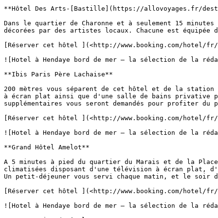
**Hôtel Des Arts-[Bastille](https://allovoyages.fr/dest
Dans le quartier de Charonne et à seulement 15 minutes 
décorées par des artistes locaux. Chacune est équipée d
[Réserver cet hôtel ](<http://www.booking.com/hotel/fr/
![Hotel à Hendaye bord de mer – la sélection de la réda
**Ibis Paris Père Lachaise**

200 mètres vous séparent de cet hôtel et de la station 
à écran plat ainsi que d'une salle de bains privative p
supplémentaires vous seront demandés pour profiter du p
[Réserver cet hôtel ](<http://www.booking.com/hotel/fr/
![Hotel à Hendaye bord de mer – la sélection de la réda
**Grand Hôtel Amelot**

A 5 minutes à pied du quartier du Marais et de la Place
climatisées disposant d'une télévision à écran plat, d'
Un petit-déjeuner vous servi chaque matin, et le soir d
[Réserver cet hôtel ](<http://www.booking.com/hotel/fr/
![Hotel à Hendaye bord de mer – la sélection de la réda