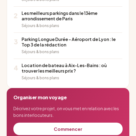
Les meilleurs parkings dans le 13ème
2
arrondissement de Paris
Séjours & bons plans
Parking Longue Durée – Aéroport de Lyon : le
3
Top 3 de la rédaction
Séjours & bons plans
Location de bateau à Aix-Les-Bains : où
4
trouver les meilleurs prix ?
Séjours & bons plans
Organiser mon voyage
Décrivez votre projet, on vous met en relation avec les
bons interlocuteurs.
Commencer