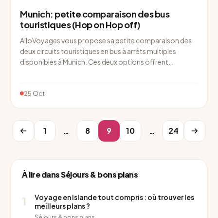
Munich: petite comparaison des bus
touristiques (Hop on Hop off)
AlloVoyages vous propose sa petite comparaison des
deux circuits touristiques en bus à arrêts multiples
disponibles à Munich. Ces deux options offrent…
25 Oct
1
…
8
9
10
…
24
À lire dans Séjours & bons plans
Voyage en Islande tout compris : où trouver les
1
meilleurs plans ?
Séjours & bons plans