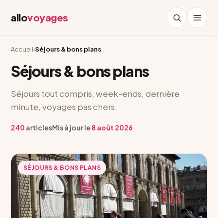
allo
voyages
Accueil
›
Séjours & bons plans
Séjours & bons plans
Séjours tout compris, week-ends, dernière
minute, voyages pas chers.
240
articles
Mis à jour le
8 août 2026
SÉJOURS & BONS PLANS