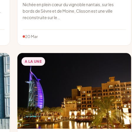
Nichée en plein cœur du vignoble nantais, sur les
.
bords de Sèvre et de Moine, Clisson est une ville
reconstruite sur le…
20 Mar
A LA UNE