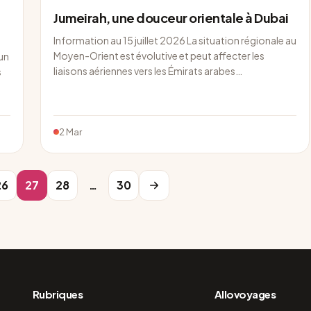
Jumeirah, une douceur orientale à Dubai
Information au 15 juillet 2026 La situation régionale au
Moyen-Orient est évolutive et peut affecter les
 un
liaisons aériennes vers les Émirats arabes…
s
2 Mar
26
27
28
…
30
Rubriques
Allovoyages