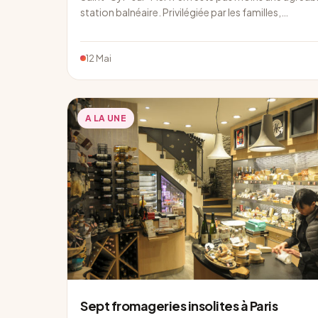
station balnéaire. Privilégiée par les familles,…
12 Mai
A LA UNE
Sept fromageries insolites à Paris