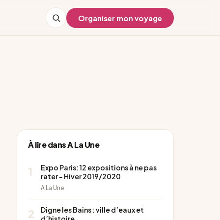
Organiser mon voyage
À lire dans A La Une
Expo Paris: 12 expositions à ne pas
1
rater – Hiver 2019/2020
A La Une
Digne les Bains : ville d’eaux et
2
d’histoire