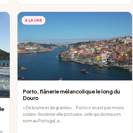
A LA UNE
Porto, flânerie mélancolique le long du
Douro
« De brume et de granite« … Porto n’en est pas moins
le
solaire. Ancienne ville portuaire, celle qui donna son
nom au Portugal, a…
le