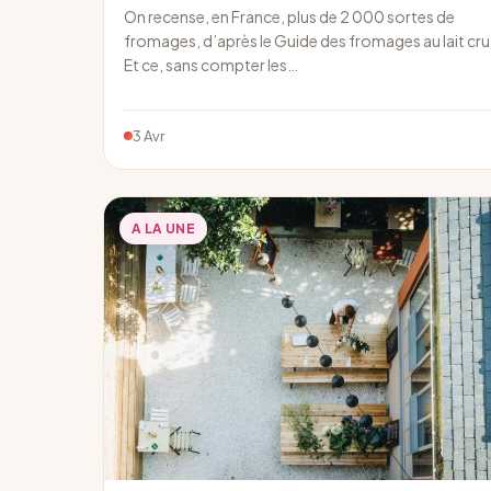
On recense, en France, plus de 2 000 sortes de
fromages, d’après le Guide des fromages au lait cru
Et ce, sans compter les…
3 Avr
A LA UNE