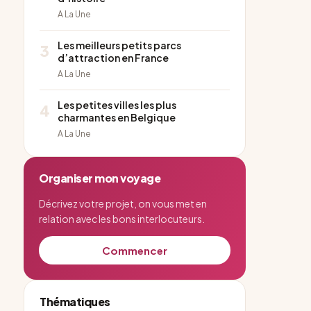
A La Une
Les meilleurs petits parcs
3
d’attraction en France
A La Une
Les petites villes les plus
4
charmantes en Belgique
A La Une
Organiser mon voyage
Décrivez votre projet, on vous met en
relation avec les bons interlocuteurs.
Commencer
Thématiques