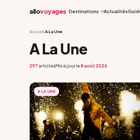
allo
voyages
Destinations
Actualités
Guid
Accueil
›
A La Une
A La Une
297
articles
Mis à jour le
8 août 2026
A LA UNE