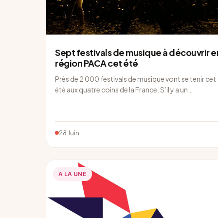
Sept festivals de musique à découvrir e
région PACA cet été
Près de 2 000 festivals de musique vont se tenir cet
été aux quatre coins de la France. S’il y a un…
28 Juin
A LA UNE