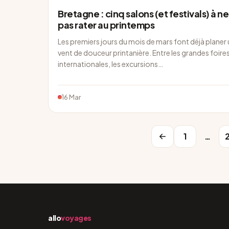
Bretagne : cinq salons (et festivals) à ne
pas rater au printemps
Les premiers jours du mois de mars font déjà planer
vent de douceur printanière. Entre les grandes foire
internationales, les excursions…
16 Mar
1
…
allo
voyages