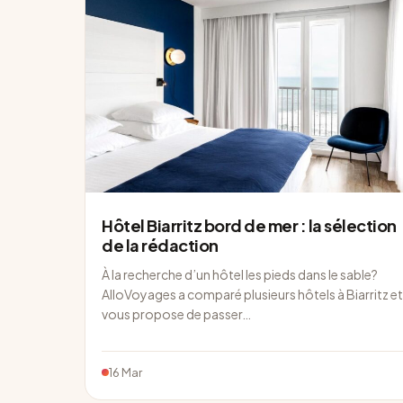
Hôtel Biarritz bord de mer : la sélection
de la rédaction
À la recherche d’un hôtel les pieds dans le sable?
AlloVoyages a comparé plusieurs hôtels à Biarritz et
vous propose de passer…
16 Mar