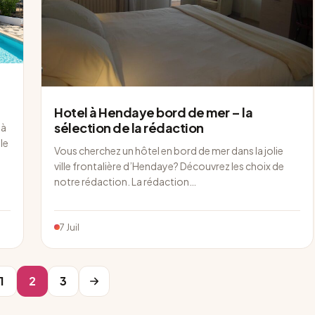
Hotel à Hendaye bord de mer – la
sélection de la rédaction
 à
le
Vous cherchez un hôtel en bord de mer dans la jolie
ville frontalière d’Hendaye? Découvrez les choix de
notre rédaction. La rédaction…
7 Juil
1
2
3