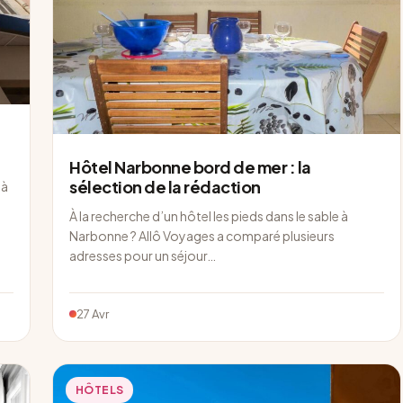
Hôtel Narbonne bord de mer : la
sélection de la rédaction
 à
À la recherche d’un hôtel les pieds dans le sable à
Narbonne ? Allô Voyages a comparé plusieurs
adresses pour un séjour…
27 Avr
HÔTELS