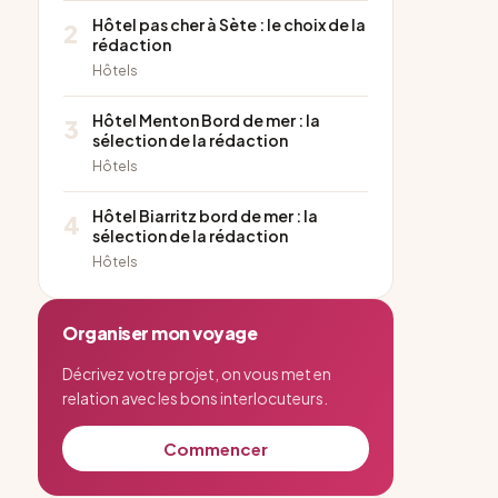
Hôtel pas cher à Sète : le choix de la
2
rédaction
Hôtels
Hôtel Menton Bord de mer : la
3
sélection de la rédaction
Hôtels
Hôtel Biarritz bord de mer : la
4
sélection de la rédaction
Hôtels
Organiser mon voyage
Décrivez votre projet, on vous met en
relation avec les bons interlocuteurs.
Commencer