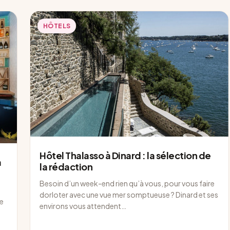
HÔTELS
Hôtel Thalasso à Dinard : la sélection de
à
la rédaction
Besoin d’un week-end rien qu’à vous, pour vous faire
dorloter avec une vue mer somptueuse ? Dinard et ses
ge
environs vous attendent…