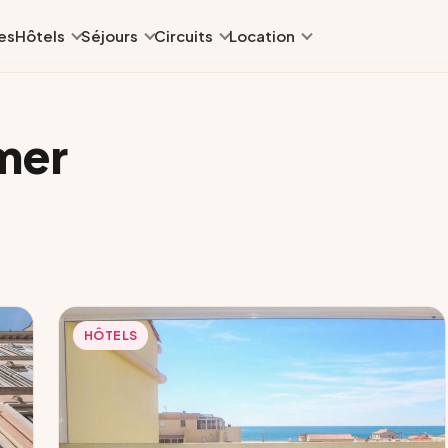
es
Hôtels
Séjours
Circuits
Location
mer
HÔTELS