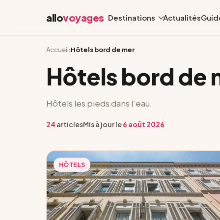
allo
voyages
Destinations
Actualités
Guid
Accueil
›
Hôtels bord de mer
Hôtels bord de 
Hôtels les pieds dans l’eau.
24
articles
Mis à jour le
6 août 2026
HÔTELS